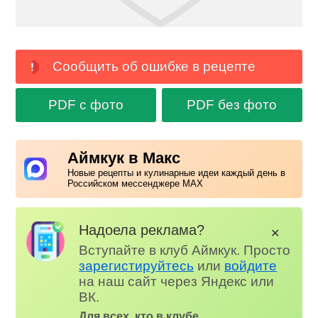
Сообщить об ошибке в рецепте
PDF с фото
PDF без фото
Аймкук в Макс
Новые рецепты и кулинарные идеи каждый день в
Российском мессенджере MAX
Надоела реклама?
✕
Вступайте в клуб Аймкук. Просто
зарегистируйтесь
или
войдите
на наш сайт через Яндекс или
ВК.
Для всех, кто в клубе...