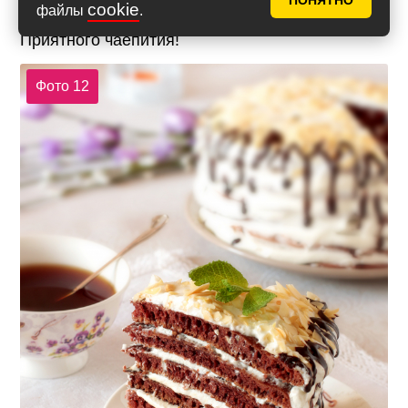
ПОНЯТНО
cookie
файлы
.
Приятного чаепития!
Фото 12