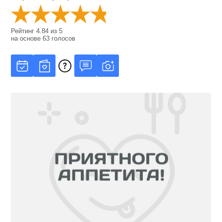
Рейтинг
4.84
из
5
на основе
63
голосов