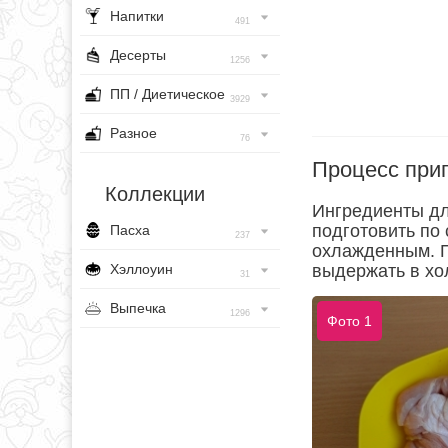
Напитки
491
Десерты
1256
ПП / Диетическое
3929
Разное
76
Процесс при
Коллекции
Ингредиенты дл
подготовить по
Пасха
237
охлажденным. П
Хэллоуин
выдержать в хо
31
Выпечка
1296
Фото 1