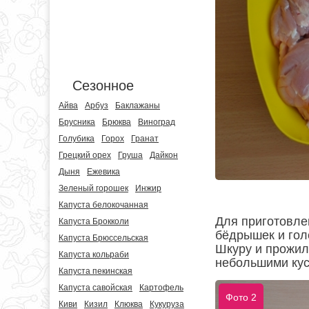
Сезонное
Айва
Арбуз
Баклажаны
Брусника
Брюква
Виноград
Голубика
Горох
Гранат
Грецкий орех
Груша
Дайкон
Дыня
Ежевика
Зеленый горошек
Инжир
Капуста белокочанная
Для приготовле
Капуста Брокколи
бёдрышек и гол
Капуста Брюссельская
Шкуру и прожилк
Капуста кольраби
небольшими кус
Капуста пекинская
Капуста савойская
Картофель
Фото 2
Киви
Кизил
Клюква
Кукуруза