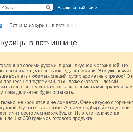
Расширенный поиск
и
→
Ветчина из курицы в ветчиннице
 курицы в ветчиннице
товленная своими руками, в разы вкуснее магазинной. По
вы сами знаете, что вы сами туда положили. Это уже звучит
 еще всыпать любимых специй, сухих ароматных травок? Эт
м процесс не трудоемкий, я бы даже сказала – лёгкий.
быть мяса, потом кого-то заставить помыть мясорубку и най
у, пока деликатес будет остывать.
тельно, не крошится и не ломается. Очень вкусно с горчичк
узской. Ну, это я так люблю. А вы уж подбирайте под свой
хрен или просто ломтик хлебушка. Из этого количества
ышло 1 кг 350 граммов готового продукта.