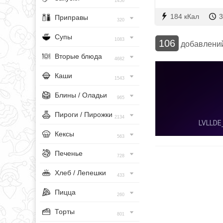
1456
184 кКал
3
Приправы
320
Супы
1083
106
добавлени
Вторые блюда
4682
Каши
1543
Блины / Оладьи
965
Пироги / Пирожки
2134
Кексы
563
Печенье
728
Хлеб / Лепешки
433
Пицца
260
Торты
801