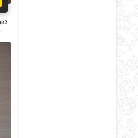
ций
,