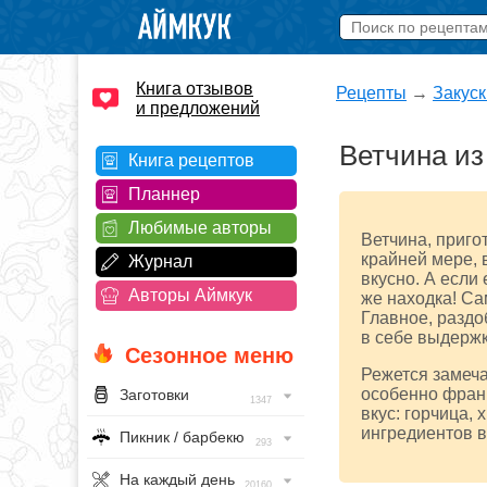
Книга отзывов
Рецепты
→
Закуск
и предложений
Ветчина из
Книга рецептов
Планнер
Любимые авторы
Ветчина, приго
крайней мере, 
Журнал
вкусно. А если
Авторы Аймкук
же находка! Са
Главное, раздо
в себе выдержк
Сезонное меню
Режется замеча
особенно франц
Заготовки
1347
вкус: горчица, 
ингредиентов в
Пикник / барбекю
293
На каждый день
20160