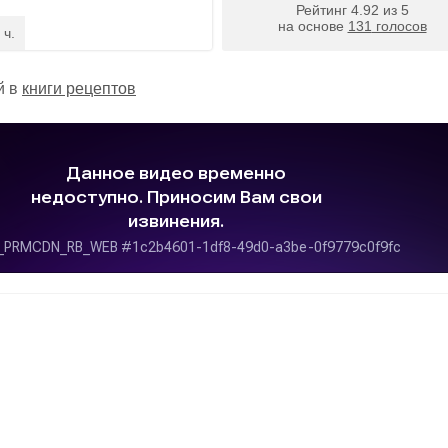
Рейтинг
4.92
из
5
на основе
131
голосов
 ч.
й в
книги рецептов