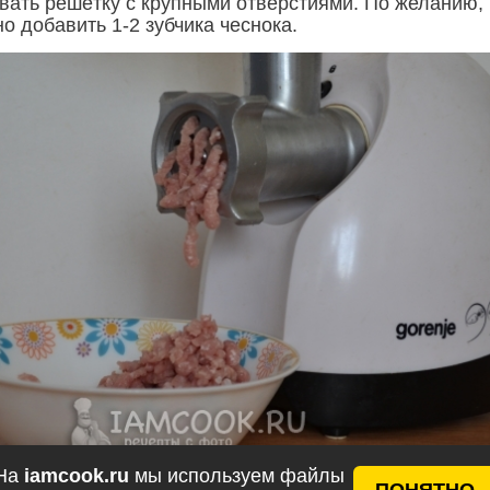
вать решётку с крупными отверстиями. По желанию,
о добавить 1-2 зубчика чеснока.
На
iamcook.ru
мы используем файлы
ПОНЯТНО