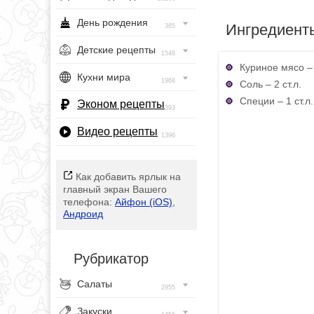
День рождения
Ингредиент
385
Детские рецепты
1548
Куриное мясо – 
Кухни мира
1968
Соль – 2 ст.л.
Специи – 1 ст.л.
Эконом рецепты
393
Видео рецепты
1396
Как добавить ярлык на
главный экран Вашего
телефона:
Айфон (iOS)
,
Андроид
Рубрикатор
Салаты
2955
Закуски