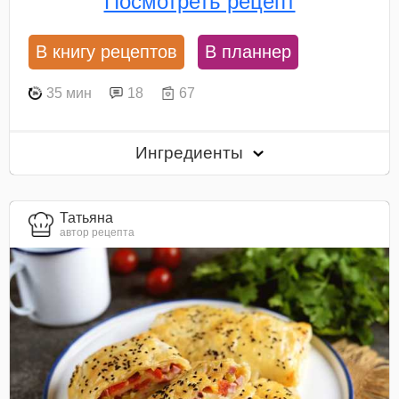
Посмотреть рецепт
В книгу рецептов
В планнер
35 мин
18
67
Ингредиенты
Татьяна
автор рецепта