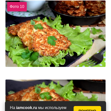
Фото 10
На
iamcook.ru
мы используем