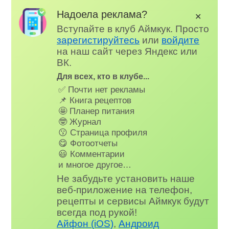
Надоела реклама?
✕
Вступайте в клуб Аймкук. Просто
зарегистируйтесь
или
войдите
на наш сайт через Яндекс или
ВК.
Для всех, кто в клубе...
✅ Почти нет рекламы
📌 Книга рецептов
🤩 Планер питания
🤓 Журнал
😗 Страница профиля
😋 Фотоотчеты
😃 Комментарии
и многое другое…
Не забудьте установить наше
веб-приложение на телефон,
рецепты и сервисы Аймкук будут
всегда под рукой!
Айфон (iOS)
,
Андроид