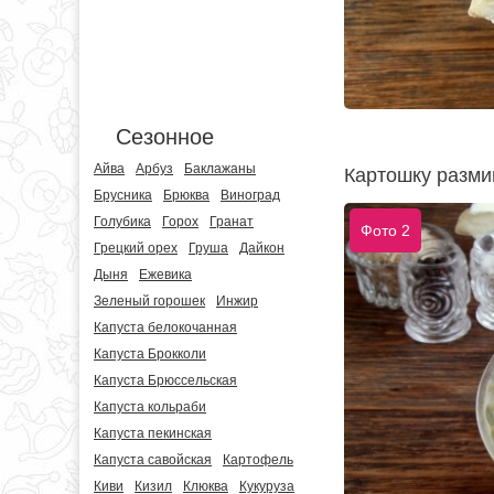
Сезонное
Айва
Арбуз
Баклажаны
Картошку разми
Брусника
Брюква
Виноград
Голубика
Горох
Гранат
Фото 2
Грецкий орех
Груша
Дайкон
Дыня
Ежевика
Зеленый горошек
Инжир
Капуста белокочанная
Капуста Брокколи
Капуста Брюссельская
Капуста кольраби
Капуста пекинская
Капуста савойская
Картофель
Киви
Кизил
Клюква
Кукуруза