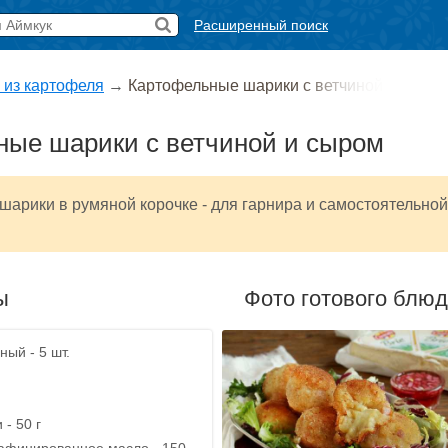
Расширенный поиск
 из картофеля
→
Картофельные шарики с ветчиной
ные шарики с ветчиной и сыром
арики в румяной корочке - для гарнира и самостоятельной
ы
Фото готового блю
ный - 5 шт.
- 50 г
афинированное масло - 150