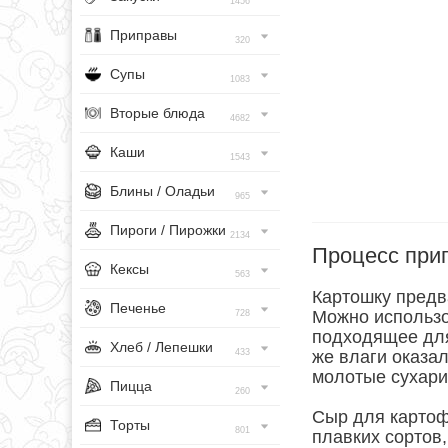
1456
Приправы
320
Супы
1083
Вторые блюда
4682
Каши
1543
Блины / Оладьи
965
Пироги / Пирожки
2134
Процесс при
Кексы
563
Картошку предв
Печенье
Можно использо
728
подходящее для
Хлеб / Лепешки
433
же влаги оказал
молотые сухари
Пицца
260
Сыр для картоф
Торты
801
плавких сортов,