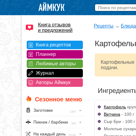
Книга отзывов
Рецепты
→
Блюда
и предложений
Картофель
Книга рецептов
Планнер
Картофельные ш
Любимые авторы
подачи.
Журнал
Авторы Аймкук
Ингредиент
Сезонное меню
Картофель
круп
Заготовки
1347
Ветчина
- 100 г
Сыр Бри - 100 г
Пикник / барбекю
293
Молотые сухари 
На каждый день
Растительное р
20160