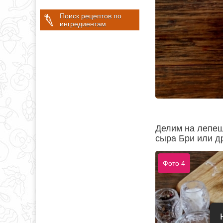
Поиск рецептов по
ингредиентам
Делим на лепеш
сыра Бри или д
Фото 4