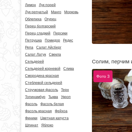
Лимон
Лук порей
Лук репчатый
Манго
Морковь
Облепиха
Огурец
Перец болгарский
Перец сладкий
Персики
Петрушка
Помидор
Редис
Репа
Салат Айсберг
Салат Латук
Свекла
Солим, перчим 
Сельдерей
Сельдерей корневой
Слива
Смородина красная
Фото 3
Стеблевой сельдерей
Стручковая фасоль
Терн
Топинамбур
Тыква
Укроп
Фасоль
Фасоль белая
Фасоль красная
Фейхоа
Финики
Цветная капуста
Шпинат
Яблоко