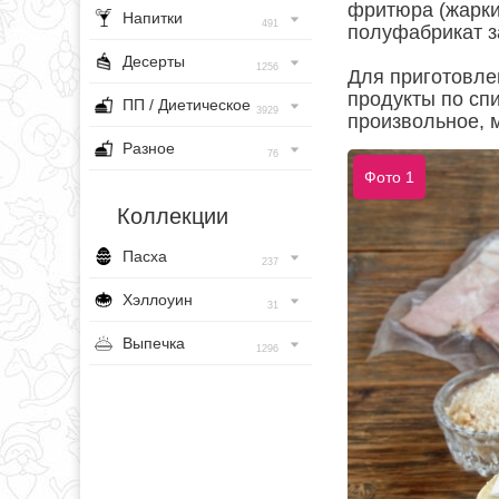
фритюра (жарки
Напитки
491
полуфабрикат 
Десерты
1256
Для приготовле
продукты по спи
ПП / Диетическое
3929
произвольное, 
Разное
76
Фото 1
Коллекции
Пасха
237
Хэллоуин
31
Выпечка
1296