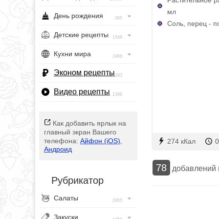
мл
День рождения
385
Соль, перец - п
Детские рецепты
1548
Кухни мира
1968
Эконом рецепты
393
Видео рецепты
1396
Как добавить ярлык на
главный экран Вашего
телефона:
Айфон (iOS)
,
274 кКал
0
Андроид
78
добавлений
Рубрикатор
Салаты
2955
Закуски