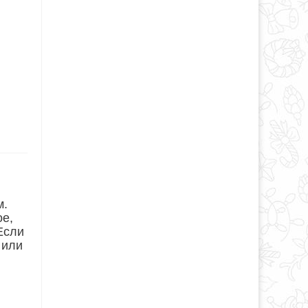
м.
ое,
Если
 или