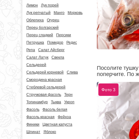
Лимон
Лук порей
Лук репчатый
Манго
Морковь
Облепиха
Огурец
Перец болгарский
Перец сладкий
Персики
Петрушка
Помидор
Редис
Репа
Салат Айсберг
Салат Латук
Свекла
Сельдерей
Посолите тушку
Сельдерей корневой
Слива
поперчите. По 
Смородина красная
Стеблевой сельдерей
Фото 3
Стручковая фасоль
Терн
Топинамбур
Тыква
Укроп
Фасоль
Фасоль белая
Фасоль красная
Фейхоа
Финики
Цветная капуста
Шпинат
Яблоко