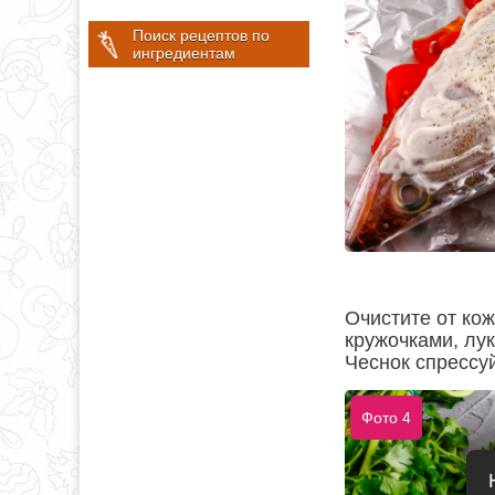
Поиск рецептов по
ингредиентам
Очистите от кож
кружочками, лук
Чеснок спрессу
Фото 4