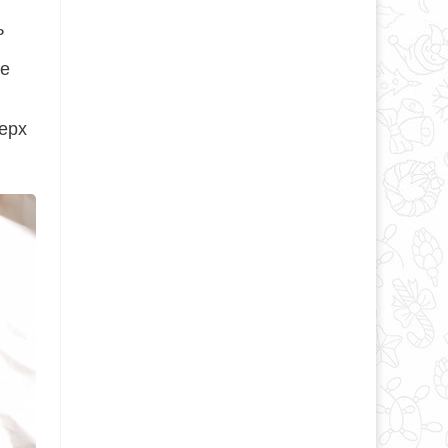
ь
те
ерх