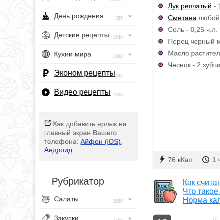
Лук репчатый
- 
День рождения
Сметана
любой 
385
Соль - 0,25 ч.л.
Детские рецепты
1548
Перец черный м
Масло раститель
Кухни мира
1968
Чеснок - 2 зубч
Эконом рецепты
393
Видео рецепты
1396
Как добавить ярлык на
главный экран Вашего
телефона:
Айфон (iOS)
,
Андроид
76 кКал
1 
Рубрикатор
Как счита
Что такое
Салаты
Норма ка
2955
Закуски