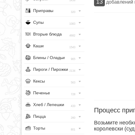
13
1456
добавлений
Приправы
320
Супы
1083
Вторые блюда
4682
Каши
1543
Блины / Оладьи
965
Пироги / Пирожки
2134
Кексы
563
Печенье
728
Хлеб / Лепешки
433
Процесс при
Пицца
260
Возьмите необх
Торты
королевски (суд
801