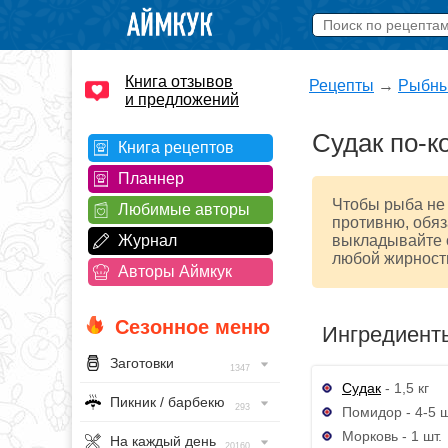
Книга отзывов
Рецепты
→
Рыбны
и предложений
Судак по-к
Книга рецептов
Планнер
Чтобы рыба не 
Любимые авторы
противню, обяз
Журнал
выкладывайте 
любой жирност
Авторы Аймкук
Сезонное меню
Ингредиент
Заготовки
1347
Судак
- 1,5 кг
Пикник / барбекю
293
Помидор - 4-5 ш
Морковь - 1 шт.
На каждый день
20160