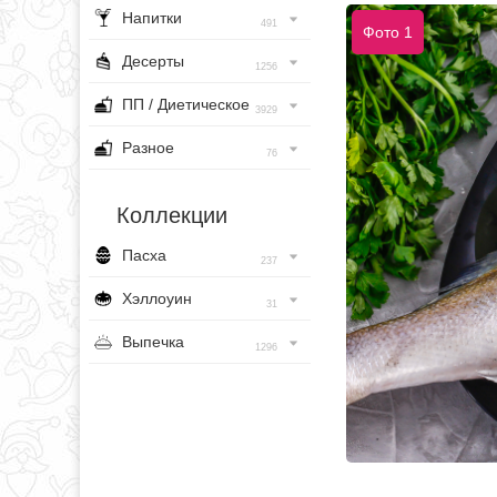
Напитки
491
Фото 1
Десерты
1256
ПП / Диетическое
3929
Разное
76
Коллекции
Пасха
237
Хэллоуин
31
Выпечка
1296