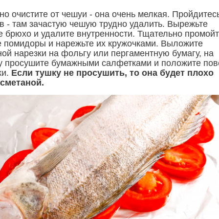
о очистите от чешуи - она очень мелкая. Пройдитес
в - там зачастую чешую трудно удалить. Вырежьте
е брюхо и удалите внутренности. Тщательно промой
е помидоры и нарежьте их кружочками. Выложите
ой нарезки на фольгу или пергаментную бумагу, на
у просушите бумажными салфетками и положите пов
ки.
Если тушку не просушить, то она будет плохо
сметаной.