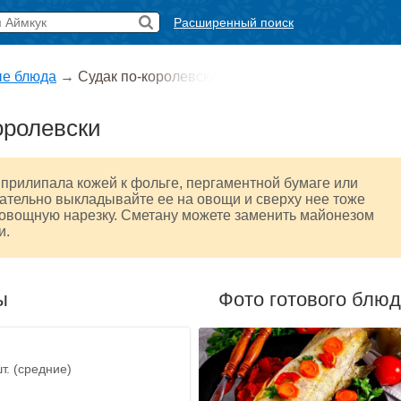
Расширенный поиск
е блюда
→
Судак по-королевски
оролевски
прилипала кожей к фольге, пергаментной бумаге или
ательно выкладывайте ее на овощи и сверху нее тоже
овощную нарезку. Сметану можете заменить майонезом
и.
ы
Фото готового блю
т. (средние)