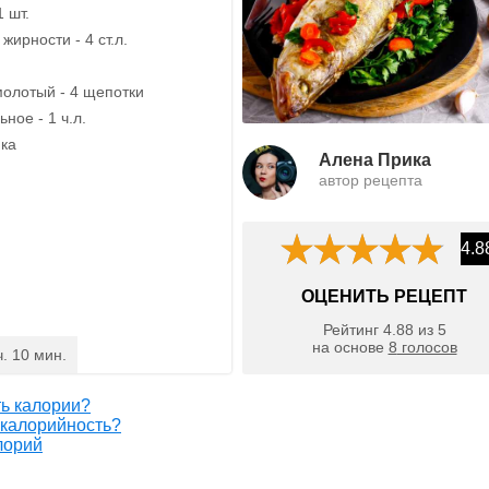
1 шт.
жирности - 4 ст.л.
олотый - 4 щепотки
ное - 1 ч.л.
ика
Алена Прика
автор рецепта
4.8
ОЦЕНИТЬ РЕЦЕПТ
Рейтинг
4.88
из
5
на основе
8
голосов
ч. 10 мин.
ть калории?
 калорийность?
лорий