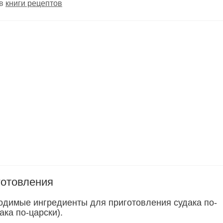
 в
книги рецептов
готовления
одимые ингредиенты для приготовления судака по-
ака по-царски).