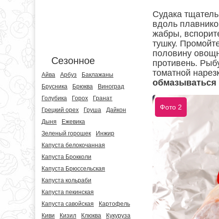
Судака тщательн
вдоль плавнико
жабры, вспорит
тушку. Промойт
половину овощн
Сезонное
противень. Рыб
томатной нарез
Айва
Арбуз
Баклажаны
обмазываться 
Брусника
Брюква
Виноград
Голубика
Горох
Гранат
Фото 2
Грецкий орех
Груша
Дайкон
Дыня
Ежевика
Зеленый горошек
Инжир
Капуста белокочанная
Капуста Брокколи
Капуста Брюссельская
Капуста кольраби
Капуста пекинская
Капуста савойская
Картофель
Киви
Кизил
Клюква
Кукуруза