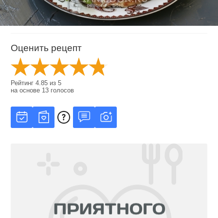
Оценить рецепт
Рейтинг
4.85
из
5
на основе
13
голосов