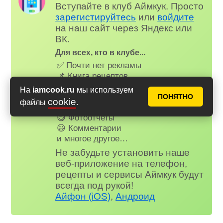
Вступайте в клуб Аймкук. Просто
зарегистируйтесь
или
войдите
на наш сайт через Яндекс или
ВК.
Для всех, кто в клубе...
✅ Почти нет рекламы
📌 Книга рецептов
🤩 Планер питания
На
iamcook.ru
мы используем
🤓 Журнал
ПОНЯТНО
cookie
файлы
.
😗 Страница профиля
😋 Фотоотчеты
😃 Комментарии
и многое другое…
Не забудьте установить наше
веб-приложение на телефон,
рецепты и сервисы Аймкук будут
всегда под рукой!
Айфон (iOS)
,
Андроид