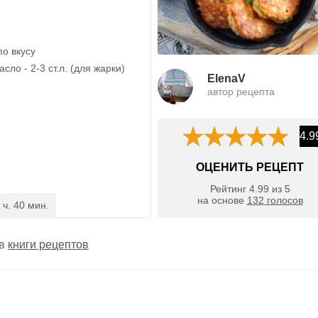
по вкусу
сло - 2-3 ст.л. (для жарки)
ElenaV
автор рецепта
4.9
ОЦЕНИТЬ РЕЦЕПТ
Рейтинг
4.99
из
5
на основе
132
голосов
 ч. 40 мин.
 в
книги рецептов