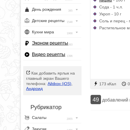
Сода - 1 ч.л.
День рождения
385
Укроп - 10 г
Детские рецепты
Соль и перец - 
1548
Растительное ма
Кухни мира
1968
Эконом рецепты
393
Видео рецепты
1396
Как добавить ярлык на
главный экран Вашего
телефона:
Айфон (iOS)
,
173 кКал
0
Андроид
49
добавлений
Рубрикатор
Салаты
2955
Закуски