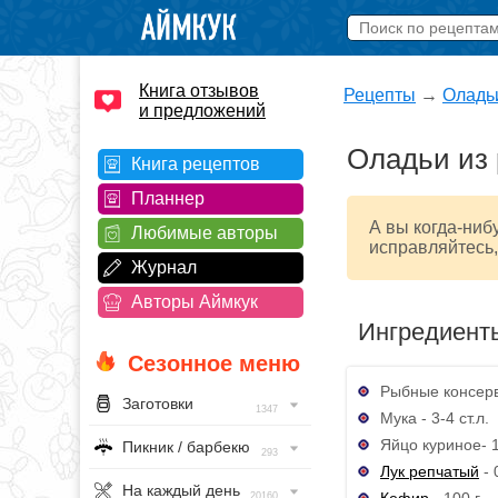
Книга отзывов
Рецепты
→
Оладь
и предложений
Оладьи из
Книга рецептов
Планнер
А вы когда-ниб
Любимые авторы
исправляйтесь,
Журнал
Авторы Аймкук
Ингредиент
Сезонное меню
Рыбные консерв
Заготовки
1347
Мука - 3-4 ст.л.
Яйцо куриное- 1
Пикник / барбекю
293
Лук репчатый
- 
На каждый день
Кефир
- 100 г
20160