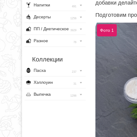
добавки делайте
Напитки
491
Подготовим про
Десерты
1256
ПП / Диетическое
Фото 1
3929
Разное
76
Коллекции
Пасха
237
Хэллоуин
31
Выпечка
1296