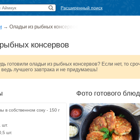
Расширенный поиск
и
→
Оладьи из рыбных консервов
 рыбных консервов
удь готовили оладьи из рыбных консервов? Если нет, то сро
 ведь лучшего завтрака и не придумаешь!
ы
Фото готового блю
ы в собственном соку - 150 г
 шт.
0,5 шт.