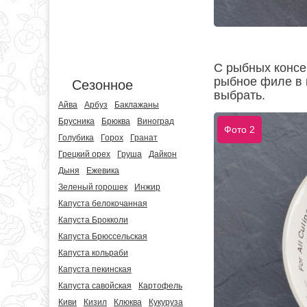
С рыбных консе
рыбное филе в к
Сезонное
выбрать.
Айва
Арбуз
Баклажаны
Брусника
Брюква
Виноград
Фото 2
Голубика
Горох
Гранат
Грецкий орех
Груша
Дайкон
Дыня
Ежевика
Зеленый горошек
Инжир
Капуста белокочанная
Капуста Брокколи
Капуста Брюссельская
Капуста кольраби
Капуста пекинская
Капуста савойская
Картофель
Киви
Кизил
Клюква
Кукуруза