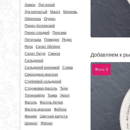
Лимон
Лук порей
Лук репчатый
Манго
Морковь
Облепиха
Огурец
Перец болгарский
Перец сладкий
Персики
Петрушка
Помидор
Редис
Репа
Салат Айсберг
Салат Латук
Свекла
Добавляем к ры
Сельдерей
Сельдерей корневой
Слива
Фото 3
Смородина красная
Стеблевой сельдерей
Стручковая фасоль
Терн
Топинамбур
Тыква
Укроп
Фасоль
Фасоль белая
Фасоль красная
Фейхоа
Финики
Цветная капуста
Шпинат
Яблоко