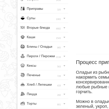
1456
Приправы
320
Супы
1083
Вторые блюда
4682
Каши
1543
Блины / Оладьи
965
Пироги / Пирожки
2134
Процесс при
Кексы
563
Оладьи из рыбны
Печенье
накормить семь
728
консервированн
Хлеб / Лепешки
433
любые рыбные к
горчить.
Пицца
260
Можно в оладьи
Торты
801
зеленый, укроп,