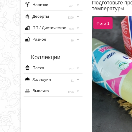
Подготовьте пр
Напитки
491
температуры.
Десерты
1256
Фото 1
ПП / Диетическое
3929
Разное
76
Коллекции
Пасха
237
Хэллоуин
31
Выпечка
1296