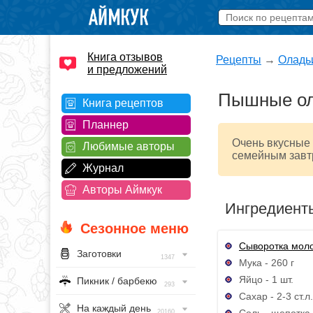
Книга отзывов
Рецепты
→
Оладь
и предложений
Пышные ол
Книга рецептов
Планнер
Очень вкусные
Любимые авторы
семейным завт
Журнал
Авторы Аймкук
Ингредиент
Сезонное меню
Сыворотка мол
Заготовки
1347
Мука - 260 г
Яйцо - 1 шт.
Пикник / барбекю
293
Сахар - 2-3 ст.л.
На каждый день
Соль - щепотка
20160