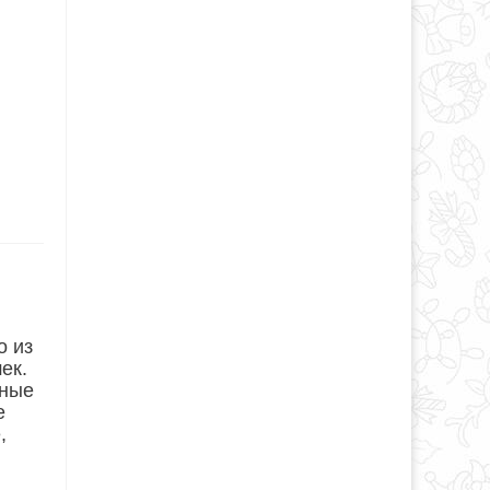
о из
ек.
шные
е
,