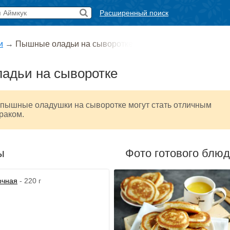
Расширенный поиск
и
→
Пышные оладьи на сыворотке
адьи на сыворотке
 пышные оладушки на сыворотке могут стать отличным
раком.
ы
Фото готового блю
очная
- 220 г