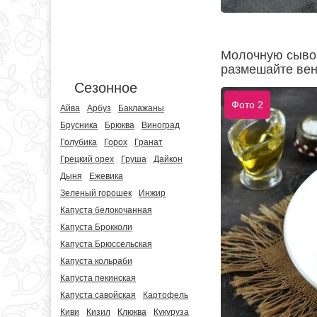
Молочную сывор
размешайте вен
Сезонное
Фото 2
Айва
Арбуз
Баклажаны
Брусника
Брюква
Виноград
Голубика
Горох
Гранат
Грецкий орех
Груша
Дайкон
Дыня
Ежевика
Зеленый горошек
Инжир
Капуста белокочанная
Капуста Брокколи
Капуста Брюссельская
Капуста кольраби
Капуста пекинская
Капуста савойская
Картофель
Киви
Кизил
Клюква
Кукуруза