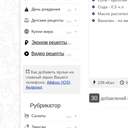
Сода - 0,5 ч.л.
День рождения
385
Масло раститель
Детские рецепты
Ванилин - по ж
1548
Кухни мира
1968
Эконом рецепты
393
Видео рецепты
1396
Как добавить ярлык на
главный экран Вашего
телефона:
Айфон (iOS)
,
238 кКал
0
Андроид
30
добавлений
Рубрикатор
Салаты
2955
Закуски