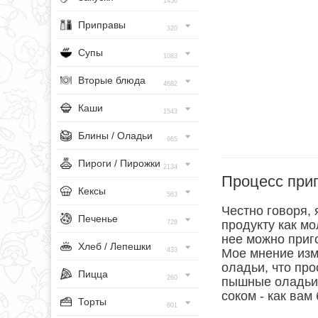
1456
Приправы
320
Супы
1083
Вторые блюда
4682
Каши
1543
Блины / Оладьи
965
Пироги / Пирожки
2134
Процесс при
Кексы
563
Честно говоря, 
Печенье
продукту как мо
728
нее можно приг
Хлеб / Лепешки
433
Мое мнение изм
оладьи, что про
Пицца
260
пышные оладьи 
соком - как вам
Торты
801