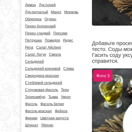
Лимон
Лук порей
Лук репчатый
Манго
Морковь
Облепиха
Огурец
Перец болгарский
Перец сладкий
Персики
Петрушка
Помидор
Редис
Добавьте просе
Репа
Салат Айсберг
тесто. Соды мо
Гасить соду укс
Салат Латук
Свекла
справится.
Сельдерей
Сельдерей корневой
Слива
Фото 3
Смородина красная
Стеблевой сельдерей
Стручковая фасоль
Терн
Топинамбур
Тыква
Укроп
Фасоль
Фасоль белая
Фасоль красная
Фейхоа
Финики
Цветная капуста
Шпинат
Яблоко