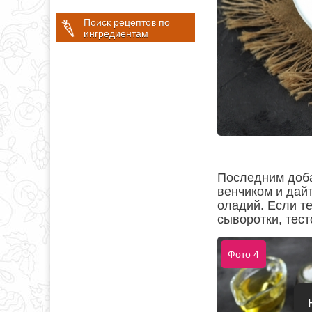
Поиск рецептов по
ингредиентам
Последним доба
венчиком и дай
оладий. Если те
сыворотки, тест
Фото 4