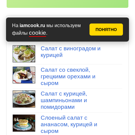
На
iamcook.ru
мы используем
Салат с грецкими орехами
ПОНЯТНО
cookie
файлы
.
Подборка рецептов
Салат с виноградом и
курицей
Салат со свеклой,
грецкими орехами и
сыром
Салат с курицей,
шампиньонами и
помидорами
Слоеный салат с
ананасом, курицей и
сыром