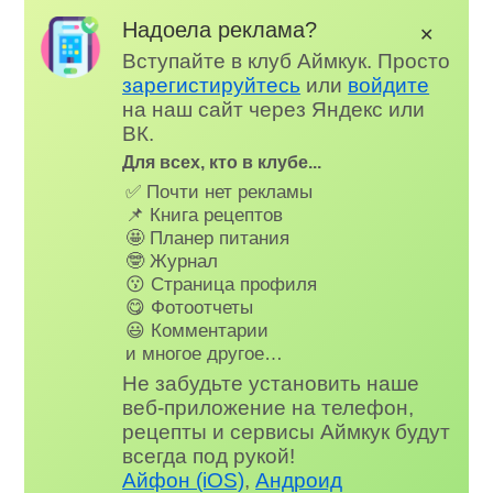
Надоела реклама?
✕
Вступайте в клуб Аймкук. Просто
зарегистируйтесь
или
войдите
на наш сайт через Яндекс или
ВК.
Для всех, кто в клубе...
✅ Почти нет рекламы
📌 Книга рецептов
🤩 Планер питания
🤓 Журнал
😗 Страница профиля
😋 Фотоотчеты
😃 Комментарии
и многое другое…
Не забудьте установить наше
веб-приложение на телефон,
рецепты и сервисы Аймкук будут
всегда под рукой!
Айфон (iOS)
,
Андроид