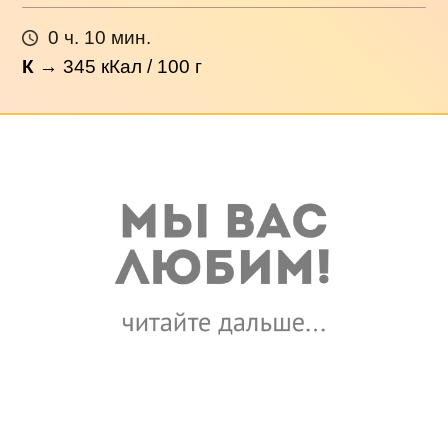
0 ч. 10 мин.
К
→
345
кКал / 100 г