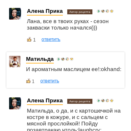
Алена Прика
Автор рецепта
Лана, все в твоих руках - сезон
закваски только начался)))
1
ответить
Матильда
И ароматным маслицем ее!:okhand:
ответить
1
Алена Прика
Автор рецепта
Матильда, о да, и с картошечкой на
костре в кожуре, и с сальцем с
мясной прослойкой! Пойду
позавтракаю чтоль:laughcry: