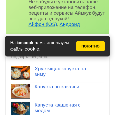
Не забудьте установить наше
веб-приложение на телефон,
рецепты и сервисы Аймкук будут
всегда под рукой!
Айфон (iOS)
,
Андроид
На
iamcook.ru
мы используем
ПОНЯТНО
cookie
файлы
.
Капуста квашеная
Подборка рецептов
Хрустящая капуста на
зиму
Капуста по-казачьи
Капуста квашеная с
медом