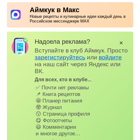
Аймкук в Макс
Новые рецепты и кулинарные идеи каждый день в
Российском мессенджере MAX
Надоела реклама?
✕
Вступайте в клуб Аймкук. Просто
зарегистируйтесь
или
войдите
на наш сайт через Яндекс или
ВК.
Для всех, кто в клубе...
✅ Почти нет рекламы
📌 Книга рецептов
🤩 Планер питания
🤓 Журнал
😗 Страница профиля
😋 Фотоотчеты
😃 Комментарии
и многое другое…