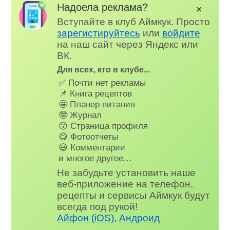
Надоела реклама?
✕
Вступайте в клуб Аймкук. Просто
зарегистируйтесь
или
войдите
на наш сайт через Яндекс или
ВК.
Для всех, кто в клубе...
✅ Почти нет рекламы
📌 Книга рецептов
🤩 Планер питания
🤓 Журнал
😗 Страница профиля
😋 Фотоотчеты
😃 Комментарии
и многое другое…
Не забудьте установить наше
веб-приложение на телефон,
рецепты и сервисы Аймкук будут
всегда под рукой!
Айфон (iOS)
,
Андроид