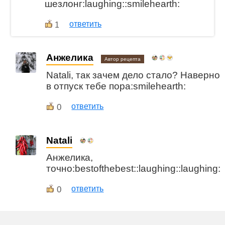
шезлонг:laughing::smilehearth:
ответить
1
Анжелика
Автор рецепта
Natali, так зачем дело стало? Наверно
в отпуск тебе пора:smilehearth:
0
ответить
Natali
Анжелика,
точно:bestofthebest::laughing::laughing:
0
ответить