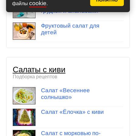
ПОНЯТНО
cookie
файлы
.
Салат с копченой куриной
грудкой и ананасами
Фруктовый салат для
детей
Салаты с киви
Подборка рецептов
Салат «Весеннее
солнышко»
Салат «Ёлочка» с киви
Салат с морковью по-