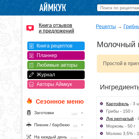
Книга отзывов
Рецепты
→
Грибн
и предложений
Молочный 
Книга рецептов
Планнер
Простой в приг
Любимые авторы
Журнал
Авторы Аймкук
Ингредиент
Сезонное меню
Картофель
- 3 ш
Грибы - 150 г
Заготовки
1347
Лук репчатый
- 
Пикник / барбекю
Морковь - 50 г
293
Молоко 3,5% - 1
На каждый день
20160