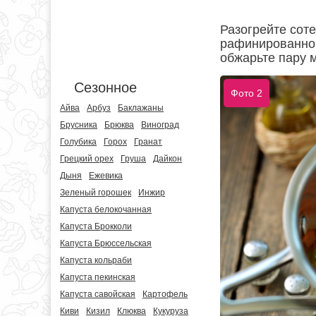
Разогрейте соте
рафинированног
обжарьте пару м
Сезонное
Фото 2
Айва
Арбуз
Баклажаны
Брусника
Брюква
Виноград
Голубика
Горох
Гранат
Грецкий орех
Груша
Дайкон
Дыня
Ежевика
Зеленый горошек
Инжир
Капуста белокочанная
Капуста Брокколи
Капуста Брюссельская
Капуста кольраби
Капуста пекинская
Капуста савойская
Картофель
Киви
Кизил
Клюква
Кукуруза