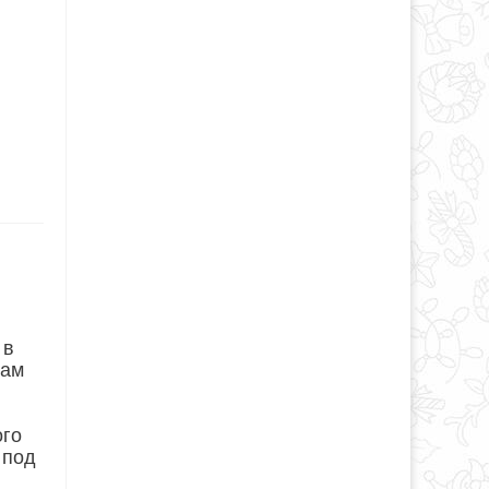
 в
вам
ого
 под