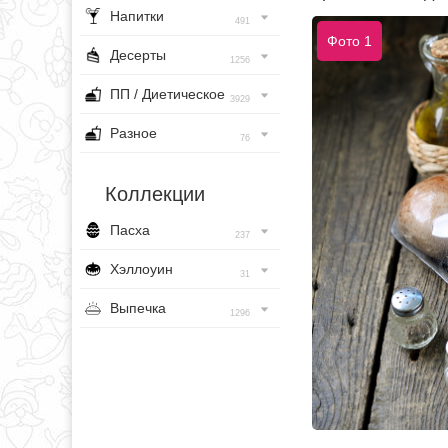
Напитки
491
Фото 1
Десерты
1256
ПП / Диетическое
3929
Разное
76
Коллекции
Пасха
237
Хэллоуин
31
Выпечка
1296