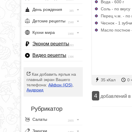
Вода - 600 г
Соль - по вкусу
День рождения
385
Перец ч.м. - по 
Детские рецепты
Чеснок - 1 зубч
1548
Масло постное -
Кухни мира
1968
Эконом рецепты
393
Видео рецепты
1396
Как добавить ярлык на
главный экран Вашего
35 кКал
0 
телефона:
Айфон (iOS)
,
Андроид
4
добавлений в
Рубрикатор
Салаты
2955
Закуски