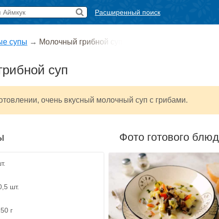
Расширенный поиск
ые супы
→
Молочный грибной суп
грибной суп
отовлении, очень вкусный молочный суп с грибами.
ы
Фото готового блю
т.
0,5 шт.
50 г