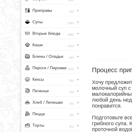
1456
Приправы
320
Супы
1083
Вторые блюда
4682
Каши
1543
Блины / Оладьи
965
Пироги / Пирожки
Процесс при
2134
Кексы
563
Хочу предложит
молочный суп с
Печенье
728
малокалорийным
любой день нед
Хлеб / Лепешки
433
понравится.
Пицца
260
Подготовьте вс
грибного супа. 
Торты
801
проточной водо