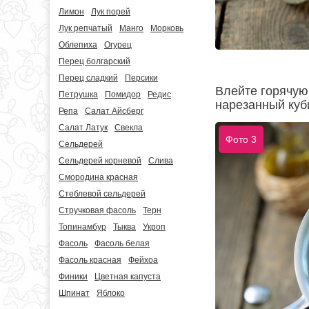
Лимон
Лук порей
Лук репчатый
Манго
Морковь
Облепиха
Огурец
Перец болгарский
Перец сладкий
Персики
Влейте горячую 
Петрушка
Помидор
Редис
нарезанный куб
Репа
Салат Айсберг
Салат Латук
Свекла
Фото 3
Сельдерей
Сельдерей корневой
Слива
Смородина красная
Стеблевой сельдерей
Стручковая фасоль
Терн
Топинамбур
Тыква
Укроп
Фасоль
Фасоль белая
Фасоль красная
Фейхоа
Финики
Цветная капуста
Шпинат
Яблоко