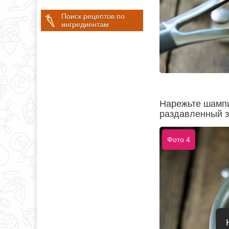
Поиск рецептов по
ингредиентам
Нарежьте шампи
раздавленный зу
Фото 4