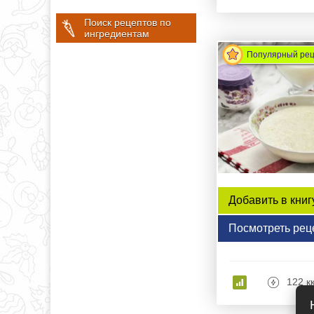
Поиск рецептов по
ингредиентам
Популярный ре
Добавить в книг
Посмотреть рец
122 к