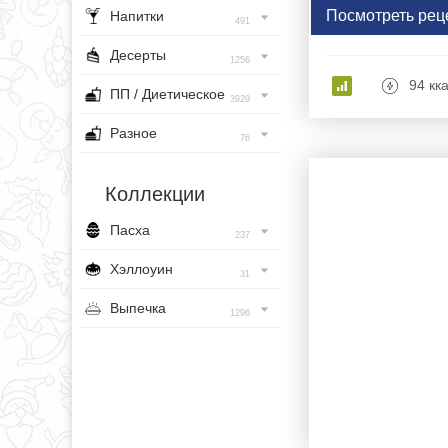
Посмотреть рец
Напитки
491
Десерты
1256
94 кк
ПП / Диетическое
3929
Разное
76
Коллекции
Пасха
237
Хэллоуин
31
Выпечка
1296