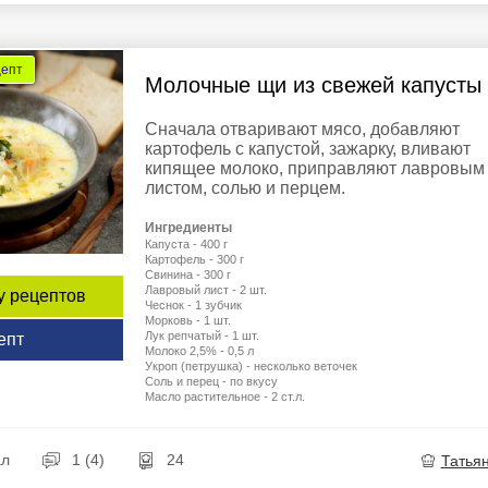
цепт
Молочные щи из свежей капусты
Сначала отваривают мясо, добавляют
картофель с капустой, зажарку, вливают
кипящее молоко, приправляют лавровым
листом, солью и перцем.
Ингредиенты
Капуста - 400 г
Картофель - 300 г
Свинина - 300 г
Лавровый лист - 2 шт.
у рецептов
Чеснок - 1 зубчик
Морковь - 1 шт.
Лук репчатый - 1 шт.
епт
Молоко 2,5% - 0,5 л
Укроп (петрушка) - несколько веточек
Соль и перец - по вкусу
Масло растительное - 2 ст.л.
ал
1 (4)
24
Татья