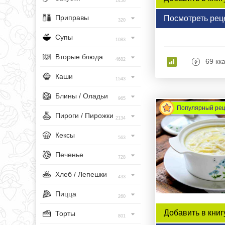
1456
Приправы
Посмотреть рец
320
Супы
1083
Вторые блюда
4682
69 кк
Каши
1543
Блины / Оладьи
965
Популярный ре
Пироги / Пирожки
2134
Кексы
563
Печенье
728
Хлеб / Лепешки
433
Пицца
260
Добавить в книг
Торты
801