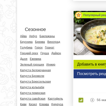
Популярный ре
Сезонное
Айва
Арбуз
Баклажаны
Брусника
Брюква
Виноград
Голубика
Горох
Гранат
Грецкий орех
Груша
Дайкон
Дыня
Ежевика
Добавить в книг
Зеленый горошек
Инжир
Капуста белокочанная
Посмотреть рец
Капуста Брокколи
Капуста Брюссельская
Капуста кольраби
Капуста пекинская
Капуста савойская
Картофель
56 кк
Киви
Кизил
Клюква
Кукуруза