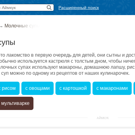
Расширенный поиск
→
Молочные супы
супы
то лакомство в первую очередь для детей, они сытны и до
обычно используется кастрюля с толстым дном, чтобы ниче
олочных супах используют макароны, домашнюю лапшу, рис 
 суп можно по одному из рецептов от наших кулинарочек.
с рисом
с овощами
с картошкой
с макаронами
 мультиварке
АЙМКУК