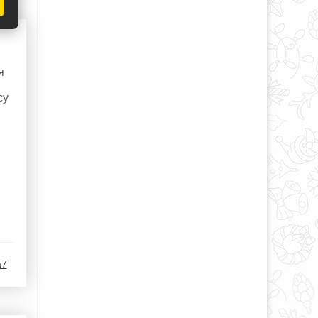
я
су
a7