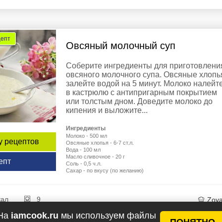
цепт
Овсяный молочный суп
Соберите ингредиенты для приготовлени
овсяного молочного супа. Овсяные хлопь
залейте водой на 5 минут. Молоко налейт
в кастрюлю с антипригарным покрытием
или толстым дном. Доведите молоко до
кипения и выложите...
Ингредиенты
Молоко - 500 мл
у рецептов
Овсяные хлопья - 6-7 ст.л.
Вода - 100 мл
Масло сливочное - 20 г
епт
Соль - 0,5 ч.л.
Сахар - по вкусу (по желанию)
кал
9
Zoy
На
iamcook.ru
мы используем файлы
ПОНЯТНО