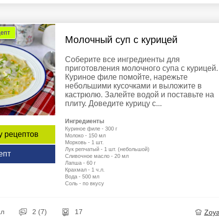
цепт
Молочный суп с курицей
Соберите все ингредиенты для
приготовления молочного супа с курицей.
Куриное филе помойте, нарежьте
небольшими кусочками и выложите в
кастрюлю. Залейте водой и поставьте на
плиту. Доведите курицу с...
Ингредиенты
Куриное филе - 300 г
у рецептов
Молоко - 150 мл
Морковь - 1 шт.
Лук репчатый - 1 шт. (небольшой)
епт
Сливочное масло - 20 мл
Лапша - 60 г
Крахмал - 1 ч.л.
Вода - 500 мл
Соль - по вкусу
ал
2 (7)
17
Zoy