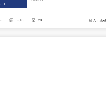
Соль - 2 г
епт
ал
5 (10)
28
Annabel