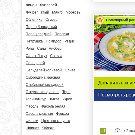
Лимон
Лук порей
Лук репчатый
Манго
Морковь
Облепиха
Огурец
Популярный ре
Перец болгарский
Перец сладкий
Персики
Петрушка
Помидор
Редис
Репа
Салат Айсберг
Салат Латук
Свекла
Сельдерей
Сельдерей корневой
Слива
Смородина красная
Добавить в книг
Стеблевой сельдерей
Стручковая фасоль
Терн
Посмотреть рец
Топинамбур
Тыква
Укроп
Фасоль
Фасоль белая
Фасоль красная
Фейхоа
Финики
Цветная капуста
Шпинат
Яблоко
72 кк