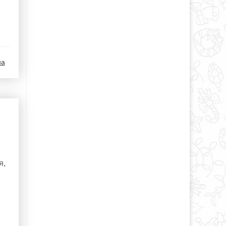
на
я,