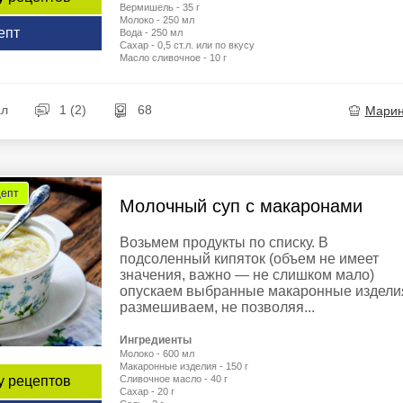
Вермишель - 35 г
Молоко - 250 мл
епт
Вода - 250 мл
Сахар - 0,5 ст.л. или по вкусу
Масло сливочное - 10 г
ал
1 (2)
68
Мари
цепт
Молочный суп с макаронами
Возьмем продукты по списку. В
подсоленный кипяток (объем не имеет
значения, важно — не слишком мало)
опускаем выбранные макаронные издели
размешиваем, не позволяя...
Ингредиенты
Молоко - 600 мл
Макаронные изделия - 150 г
у рецептов
Сливочное масло - 40 г
Сахар - 20 г