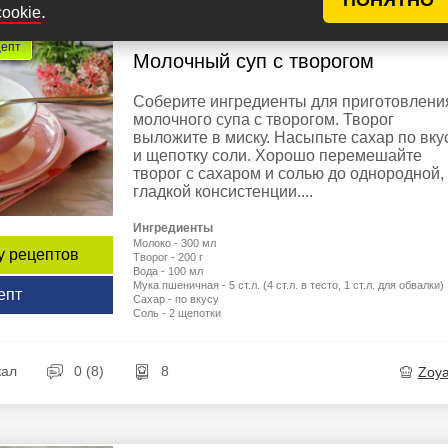
.
cookie
цепт
Молочный суп с творогом
Соберите ингредиенты для приготовлени
молочного супа с творогом. Творог
выложите в миску. Насыпьте сахар по вку
и щепотку соли. Хорошо перемешайте
творог с сахаром и солью до однородной,
гладкой консистенции....
Ингредиенты
Молоко - 300 мл
у рецептов
Творог - 200 г
Вода - 100 мл
Мука пшеничная - 5 ст.л. (4 ст.л. в тесто, 1 ст.л. для обвалки)
епт
Сахар - по вкусу
Соль - 2 щепотки
кал
0 (8)
8
Zoy