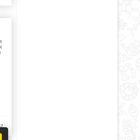
я
я
е
a7