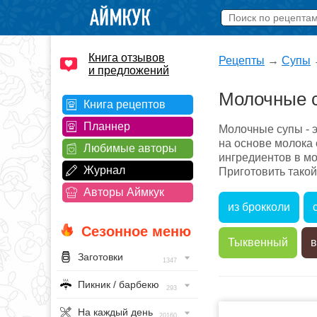
Книга отзывов
Рецепты
→
Супы
и предложений
Молочные 
Книга рецептов
Планнер
Молочные супы - э
на основе молока 
Любимые авторы
ингредиентов в м
Журнал
Приготовить такой
Авторы Аймкук
из брокколи
Сезонное меню
Тыквенный
в
Заготовки
1347
Пикник / барбекю
293
На каждый день
20160