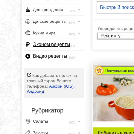
День рождения
385
Детские рецепты
1548
Упорядочить рецеп
Кухни мира
1968
Эконом рецепты
393
Видео рецепты
1396
Популярный ре
Как добавить ярлык на
главный экран Вашего
телефона:
Айфон (iOS)
,
Андроид
Рубрикатор
Салаты
2955
Добавить в книг
Закуски