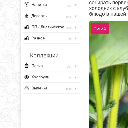
собирать перве
Напитки
491
холодник с клу
блюдо в нашей 
Десерты
1256
ПП / Диетическое
Фото 1
3929
Разное
76
Коллекции
Пасха
237
Хэллоуин
31
Выпечка
1296