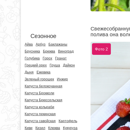
Свежесобранную
полива она вол
Сезонное
Айва
Арбуз
Баклажаны
Фото 2
Брусника
Брюква
Виноград
Голубика
Горох
Гранат
Грецкий орех
Груша
Дайкон
Дыня
Ежевика
Зеленый горошек
Инжир
Капуста белокочанная
Капуста Брокколи
Капуста Брюссельская
Капуста кольраби
Капуста пекинская
Капуста савойская
Картофель
Киви
Кизил
Клюква
Кукуруза