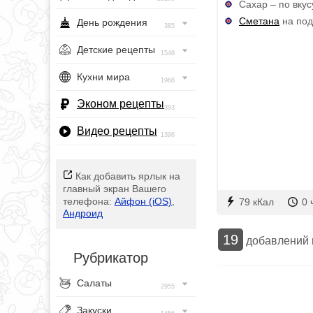
Сахар – по вкус
Сметана
на под
День рождения
385
Детские рецепты
1548
Кухни мира
1968
Эконом рецепты
393
Видео рецепты
1396
Как добавить ярлык на
главный экран Вашего
телефона:
Айфон (iOS)
,
79 кКал
0 
Андроид
19
добавлений
Рубрикатор
Салаты
2955
Закуски