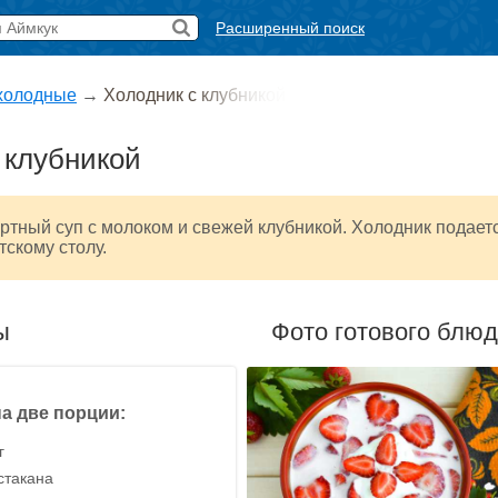
Расширенный поиск
холодные
→
Холодник с клубникой
 клубникой
тный суп с молоком и свежей клубникой. Холодник подает
тскому столу.
ы
Фото готового блю
а две порции:
г
стакана