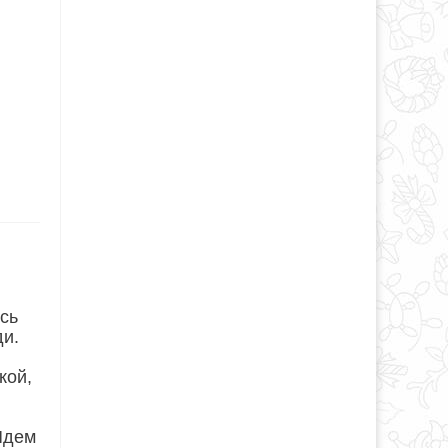
сь
ди.
кой,
 Идем