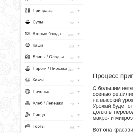
1456
Приправы
320
Супы
1083
Вторые блюда
4682
Каши
1543
Блины / Оладьи
965
Пироги / Пирожки
2134
Процесс при
Кексы
563
С большим нете
Печенье
осенью решилис
728
на высокий уро
Хлеб / Лепешки
433
Урожай будет от
должны переводи
Пицца
260
макро- и микроэ
Торты
801
Вот она красави