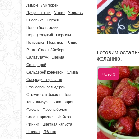
Лимон
Лук порей
Лук репчатый
Манго
Морковь
Облепиха
Огурец
Перец болгарский
Перец сладкий
Персики
Петрушка
Помидор
Редис
Репа
Салат Айсберг
Готовим остальн
Салат Латук
Свекла
желанию.
Сельдерей
Сельдерей корневой
Слива
Фото 3
Смородина красная
Стеблевой сельдерей
Стручковая фасоль
Терн
Топинамбур
Тыква
Укроп
Фасоль
Фасоль белая
Фасоль красная
Фейхоа
Финики
Цветная капуста
Шпинат
Яблоко