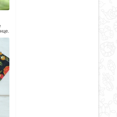
е
нце.