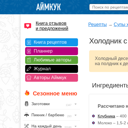
Книга отзывов
Рецепты
→
Супы 
и предложений
Холодник с
Книга рецептов
Планнер
Холодный десер
Любимые авторы
на полдник к де
Журнал
Авторы Аймкук
Ингредиент
Сезонное меню
Заготовки
Рассчитано н
1347
Пикник / барбекю
Клубника
– 400 
293
Молоко – 1,5-2 
На каждый день
20160