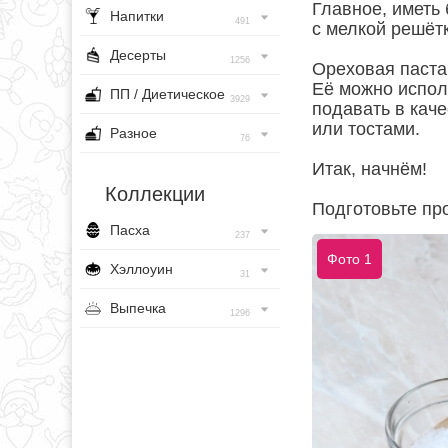
Главное, иметь
Напитки
491
с мелкой решёт
Десерты
1256
Ореховая паста 
Её можно испол
ПП / Диетическое
3929
подавать в кач
или тостами.
Разное
76
Итак, начнём!
Коллекции
Подготовьте про
Пасха
237
Фото 1
Хэллоуин
31
Выпечка
1296