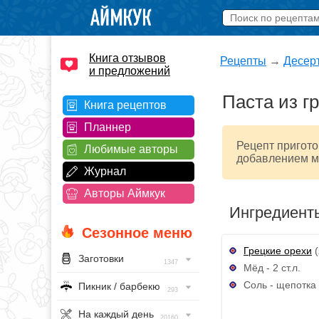
Книга отзывов
Рецепты
→
Десер
и предложений
Паста из г
Книга рецептов
Планнер
Рецепт пригото
Любимые авторы
добавлением м
Журнал
Авторы Аймкук
Ингредиент
Сезонное меню
Грецкие орехи
(
Заготовки
1347
Мёд - 2 ст.л.
Соль - щепотка
Пикник / барбекю
293
На каждый день
20160