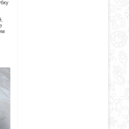
убку
й.
е
ем