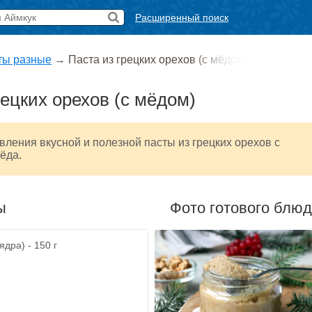
Расширенный поиск
ты разные
→
Паста из грецких орехов (с мёдом)
рецких орехов (с мёдом)
вления вкусной и полезной пасты из грецких орехов с
ёда.
ы
Фото готового блю
ядра) - 150 г