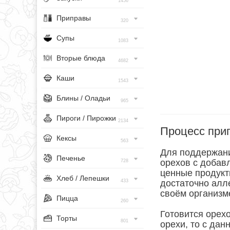
1456
Приправы
320
Супы
1083
Вторые блюда
4682
Каши
1543
Блины / Оладьи
965
Пироги / Пирожки
2134
Процесс при
Кексы
563
Для поддержани
Печенье
орехов с добавл
728
ценные продукты
Хлеб / Лепешки
433
достаточно алл
своём организм
Пицца
260
Готовится орехо
Торты
801
орехи, то с да