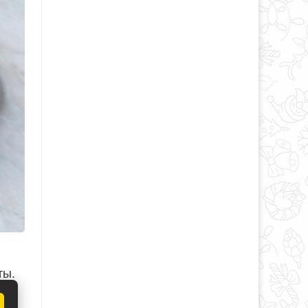
ты.
но