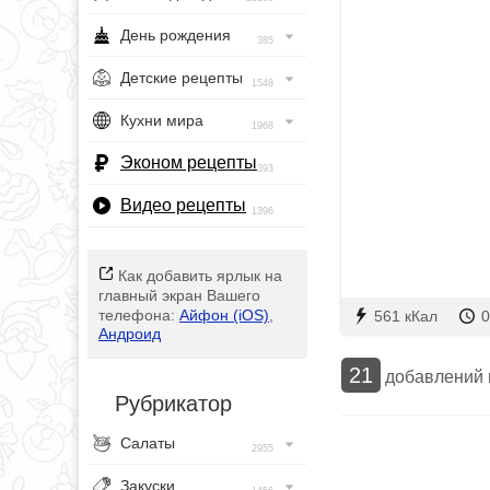
День рождения
385
Детские рецепты
1548
Кухни мира
1968
Эконом рецепты
393
Видео рецепты
1396
Как добавить ярлык на
главный экран Вашего
телефона:
Айфон (iOS)
,
561 кКал
0
Андроид
21
добавлений
Рубрикатор
Салаты
2955
Закуски