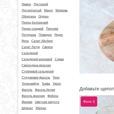
Лимон
Лук порей
Лук репчатый
Манго
Морковь
Облепиха
Огурец
Перец болгарский
Перец сладкий
Персики
Петрушка
Помидор
Редис
Репа
Салат Айсберг
Салат Латук
Свекла
Сельдерей
Сельдерей корневой
Слива
Смородина красная
Стеблевой сельдерей
Стручковая фасоль
Терн
Топинамбур
Тыква
Укроп
Добавьте щепот
Фасоль
Фасоль белая
Фасоль красная
Фейхоа
Фото 3
Финики
Цветная капуста
Шпинат
Яблоко