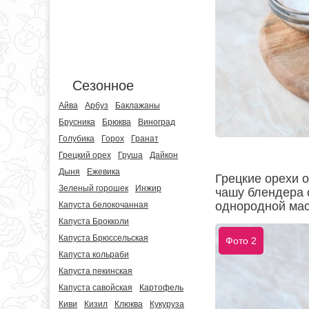
Сезонное
Айва
Арбуз
Баклажаны
Брусника
Брюква
Виноград
Голубика
Горох
Гранат
Грецкий орех
Груша
Дайкон
Дыня
Ежевика
Грецкие орехи о
Зеленый горошек
Инжир
чашу блендера 
однородной мас
Капуста белокочанная
Капуста Брокколи
Капуста Брюссельская
Фото 2
Капуста кольраби
Капуста пекинская
Капуста савойская
Картофель
Киви
Кизил
Клюква
Кукуруза