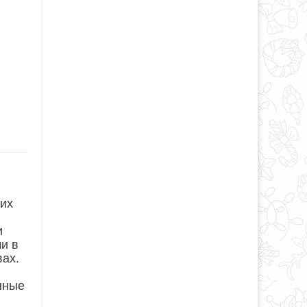
ких
и
и в
вах.
енные