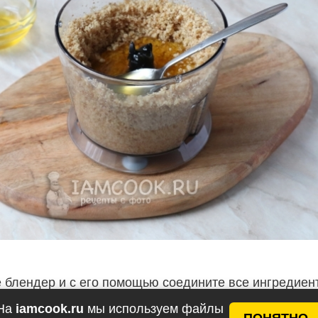
 блендер и с его помощью соедините все ингредиен
ься гладкая однородная масса, густоту которой мож
На
iamcook.ru
мы используем файлы
 количеством мёда.
ПОНЯТНО