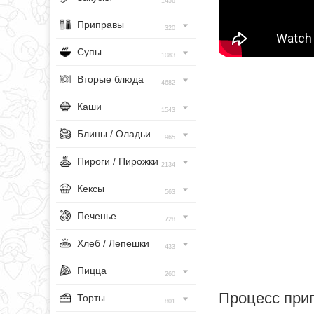
1456
Приправы
320
Супы
1083
Вторые блюда
4682
Каши
1543
Блины / Оладьи
965
Пироги / Пирожки
2134
Кексы
563
Печенье
728
Хлеб / Лепешки
433
Пицца
260
Процесс при
Торты
801