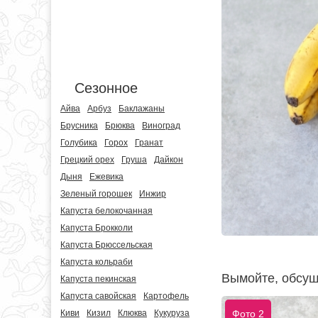
Сезонное
Айва
Арбуз
Баклажаны
Брусника
Брюква
Виноград
Голубика
Горох
Гранат
Грецкий орех
Груша
Дайкон
Дыня
Ежевика
Зеленый горошек
Инжир
Капуста белокочанная
Капуста Брокколи
Капуста Брюссельская
Капуста кольраби
Вымойте, обсуши
Капуста пекинская
Капуста савойская
Картофель
Фото 2
Киви
Кизил
Клюква
Кукуруза