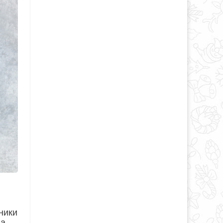
ники
на