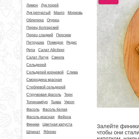
Лимон
Лук порей
Лук репчатый
Манго
Морковь
Облепиха
Огурец
Перец болгарский
Перец сладкий
Персики
Петрушка
Помидор
Редис
Репа
Салат Айсберг
Салат Латук
Свекла
Сельдерей
Сельдерей корневой
Слива
Смородина красная
Стеблевой сельдерей
Стручковая фасоль
Терн
Топинамбур
Тыква
Укроп
Фасоль
Фасоль белая
Фасоль красная
Фейхоа
Финики
Цветная капуста
Залейте финики
чтобы они стал
Шпинат
Яблоко
кипятком, накры