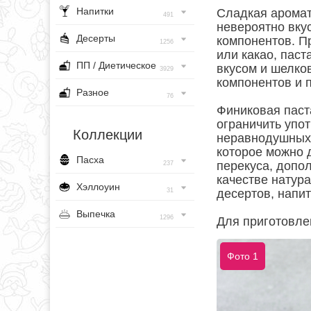
Напитки
Сладкая аромат
491
невероятно вку
Десерты
компонентов. П
1256
или какао, пас
ПП / Диетическое
вкусом и шелков
3929
компонентов и 
Разное
76
Финиковая паста
ограничить упо
Коллекции
неравнодушных 
которое можно д
Пасха
перекуса, допо
237
качестве натура
Хэллоуин
31
десертов, напит
Выпечка
1296
Для приготовле
Фото 1