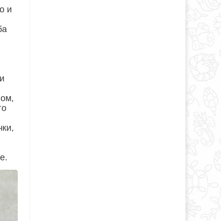
о и
ба
ли
вом,
го
чки,
е.