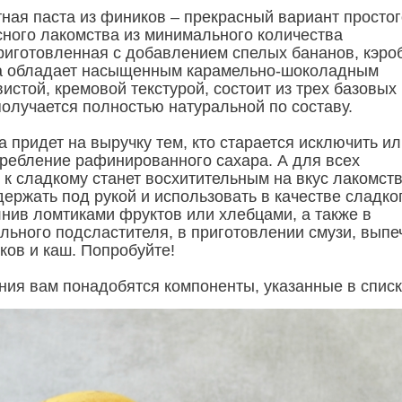
ная паста из фиников – прекрасный вариант простог
сного лакомства из минимального количества
риготовленная с добавлением спелых бананов, кэро
та обладает насыщенным карамельно-шоколадным
истой, кремовой текстурой, состоит из трех базовых
получается полностью натуральной по составу.
 придет на выручку тем, кто старается исключить и
требление рафинированного сахара. А для всех
к сладкому станет восхитительным на вкус лакомст
ержать под рукой и использовать в качестве сладко
лнив ломтиками фруктов или хлебцами, а также в
льного подсластителя, в приготовлении смузи, выпе
ков и каш. Попробуйте!
ния вам понадобятся компоненты, указанные в списк