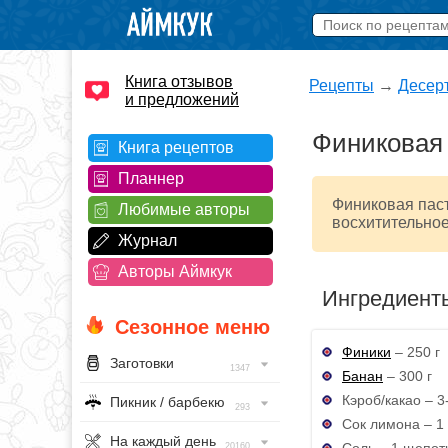
Книга отзывов
Рецепты
→
Десер
и предложений
Финиковая
Книга рецептов
Планнер
Финиковая паст
Любимые авторы
восхитительное
Журнал
Авторы Аймкук
Ингредиент
Сезонное меню
Финики
– 250 г
Заготовки
1347
Банан
– 300 г
Кэроб/какао – 3-
Пикник / барбекю
293
Сок лимона – 1 
На каждый день
Соль – 1 щепот
20160