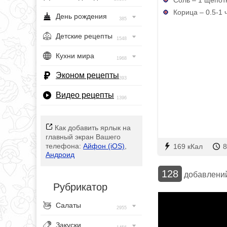
Корица – 0.5-1 
День рождения
385
Детские рецепты
1548
Кухни мира
1968
Эконом рецепты
393
Видео рецепты
1396
Как добавить ярлык на
главный экран Вашего
телефона:
Айфон (iOS)
,
169 кКал
8
Андроид
128
добавлени
Рубрикатор
Салаты
2955
Закуски