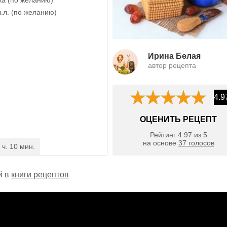
ч.л. (по желанию)
Ирина Белая
автор рецепта
4.9
ОЦЕНИТЬ РЕЦЕПТ
Рейтинг
4.97
из
5
на основе
37
голосов
 ч. 10 мин.
й в
книги рецептов