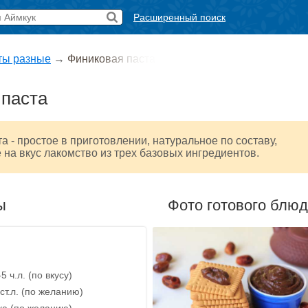
Расширенный поиск
ты разные
→
Финиковая паста
 паста
а - простое в приготовлении, натуральное по составу,
 на вкус лакомство из трех базовых ингредиентов.
ы
Фото готового блю
5 ч.л. (по вкусу)
ст.л. (по желанию)
ка (по желанию)