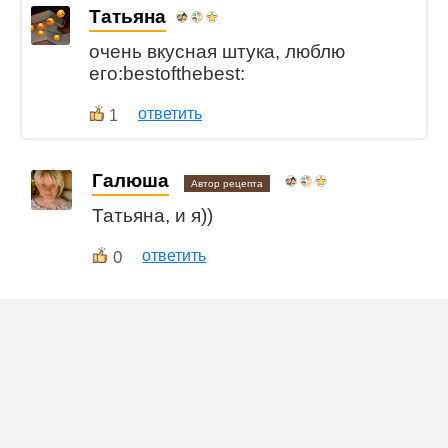
Татьяна
очень вкусная штука, люблю
его:bestofthebest:
ответить
1
Галюша
Автор рецепта
Татьяна, и я))
0
ответить