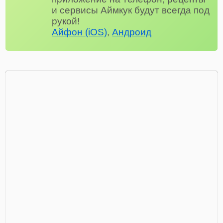
и сервисы Аймкук будут всегда под
рукой!
Айфон (iOS)
,
Андроид