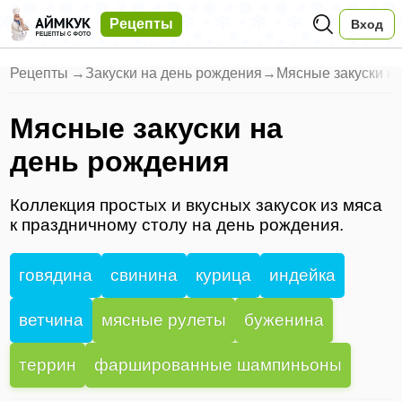
Рецепты
Вход
Рецепты
→
Закуски на день рождения
→
Мясные закуски н
Мясные закуски на
день рождения
Коллекция простых и вкусных закусок из мяса
к праздничному столу на день рождения.
говядина
свинина
курица
индейка
ветчина
мясные рулеты
буженина
террин
фаршированные шампиньоны