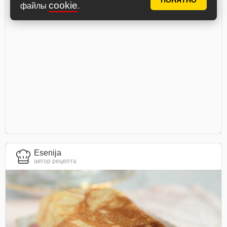
ПОНЯТНО
cookie
файлы
.
Esenija
автор рецепта