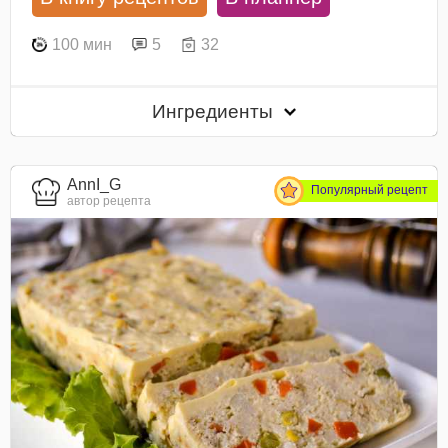
100 мин
5
32
Ингредиенты
AnnI_G
Популярный рецепт
автор рецепта