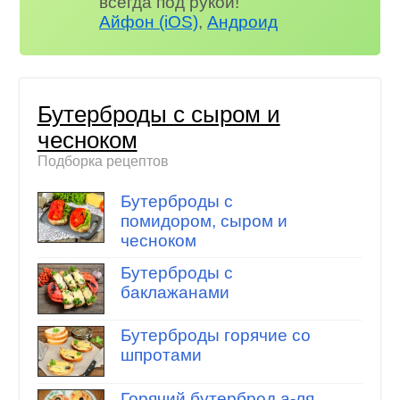
всегда под рукой!
Айфон (iOS)
,
Андроид
Бутерброды с сыром и
чесноком
Подборка рецептов
Бутерброды с
помидором, сыром и
чесноком
Бутерброды с
баклажанами
Бутерброды горячие со
шпротами
Горячий бутерброд а-ля