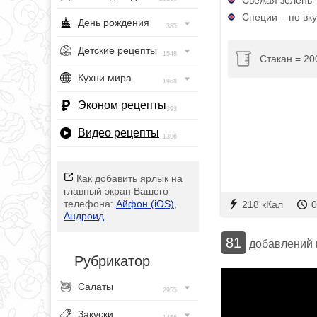
Специи – по вку
День рождения
385
Детские рецепты
1548
Стакан = 20
Кухни мира
1968
Эконом рецепты
393
Видео рецепты
1396
Как добавить ярлык на
главный экран Вашего
телефона:
Айфон (iOS)
,
218 кКал
0
Андроид
81
добавлений
Рубрикатор
Салаты
2955
Закуски