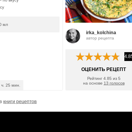
су
0 мл
irka_kolchina
автор рецепта
4.8
ОЦЕНИТЬ РЕЦЕПТ
Рейтинг
4.85
из
5
на основе
13
голосов
 ч. 25 мин.
 в
книги рецептов