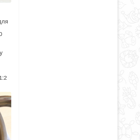
 для
0
у
1:2