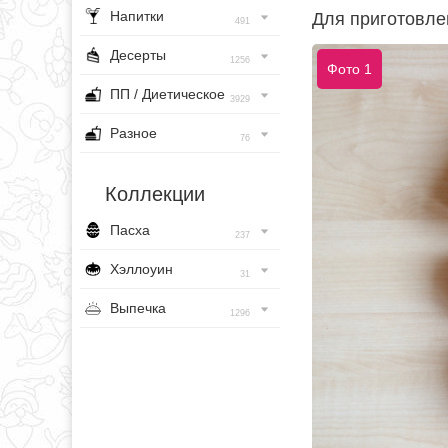
Напитки
Для приготовле
491
Десерты
1256
Фото 1
ПП / Диетическое
3929
Разное
76
Коллекции
Пасха
237
Хэллоуин
31
Выпечка
1296