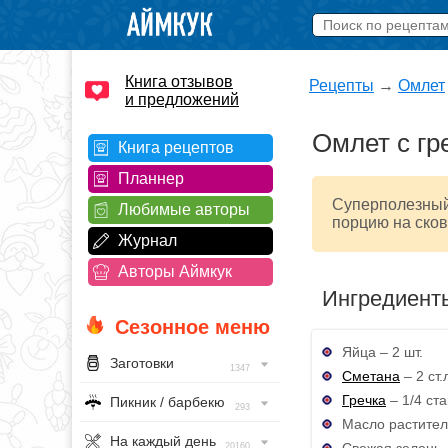
Книга отзывов
Рецепты
→
Омлет
и предложений
Омлет с гр
Книга рецептов
Планнер
Суперполезный 
Любимые авторы
порцию на сков
Журнал
Авторы Аймкук
Ингредиент
Сезонное меню
Яйца – 2 шт.
Заготовки
1347
Сметана
– 2 ст.
Гречка
– 1/4 ста
Пикник / барбекю
293
Масло раститель
На каждый день
Свежая зелень –
20160