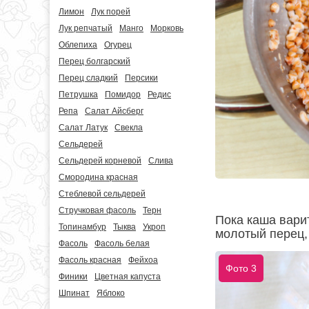
Лимон
Лук порей
Лук репчатый
Манго
Морковь
Облепиха
Огурец
Перец болгарский
Перец сладкий
Персики
Петрушка
Помидор
Редис
Репа
Салат Айсберг
Салат Латук
Свекла
Сельдерей
Сельдерей корневой
Слива
Смородина красная
Стеблевой сельдерей
Стручковая фасоль
Терн
Пока каша вари
Топинамбур
Тыква
Укроп
молотый перец,
Фасоль
Фасоль белая
Фасоль красная
Фейхоа
Фото 3
Финики
Цветная капуста
Шпинат
Яблоко