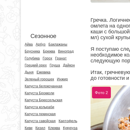
Гречка. Логичне
омлета на одно
каши с большой
Сезонное
мл) сухой крупы
Айва
Арбуз
Баклажаны
Я поступаю сле
Брусника
Брюква
Виноград
необходимое ко
Голубика
Горох
Гранат
следующую порц
Грецкий орех
Груша
Дайкон
Итак, гречневую
Дыня
Ежевика
до готовности 
Зеленый горошек
Инжир
Капуста белокочанная
Фото 2
Капуста Брокколи
Капуста Брюссельская
Капуста кольраби
Капуста пекинская
Капуста савойская
Картофель
Киви
Кизил
Клюква
Кукуруза