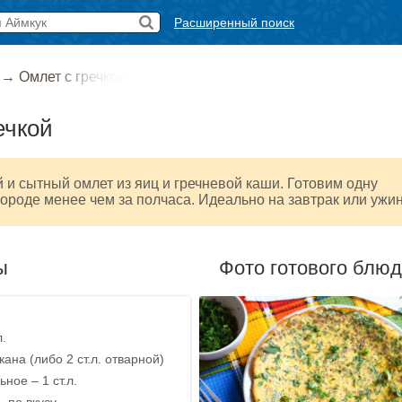
Расширенный поиск
→
Омлет с гречкой
ечкой
и сытный омлет из яиц и гречневой каши. Готовим одну
ороде менее чем за полчаса. Идеально на завтрак или ужин
ы
Фото готового блю
л.
кана (либо 2 ст.л. отварной)
ное – 1 ст.л.
 по вкусу