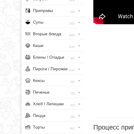
1456
Приправы
320
Супы
1083
Вторые блюда
4682
Каши
1543
Блины / Оладьи
965
Пироги / Пирожки
2134
Кексы
563
Печенье
728
Хлеб / Лепешки
433
Пицца
260
Процесс при
Торты
801