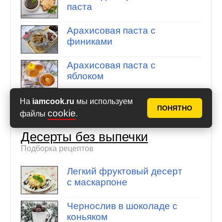
паста
Арахисовая паста с
финиками
Арахисовая паста с
яблоком
На
iamcook.ru
мы используем
ПОНЯТНО
cookie
файлы
.
Десерты без выпечки
Подборка рецептов
Легкий фруктовый десерт
с маскарпоне
Чернослив в шоколаде с
коньяком