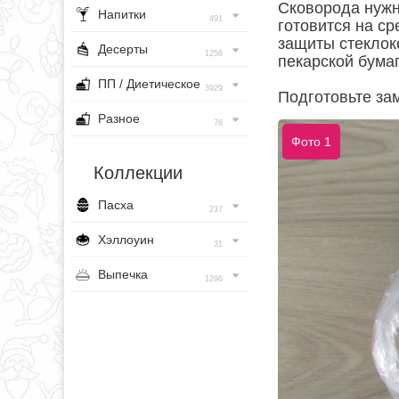
Сковорода нужн
Напитки
491
готовится на ср
защиты стеклок
Десерты
1256
пекарской бумаг
ПП / Диетическое
3929
Подготовьте за
Разное
76
Фото 1
Коллекции
Пасха
237
Хэллоуин
31
Выпечка
1296