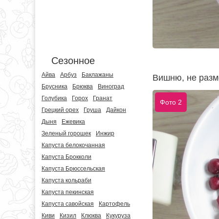
Сезонное
Айва
Арбуз
Баклажаны
Вишню, не разм
Брусника
Брюква
Виноград
Голубика
Горох
Гранат
Фото 2
Грецкий орех
Груша
Дайкон
Дыня
Ежевика
Зеленый горошек
Инжир
Капуста белокочанная
Капуста Брокколи
Капуста Брюссельская
Капуста кольраби
Капуста пекинская
Капуста савойская
Картофель
Киви
Кизил
Клюква
Кукуруза