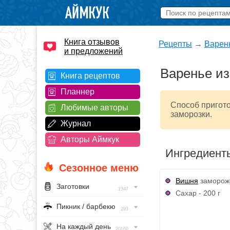
Книга отзывов
Рецепты
→
Варен
и предложений
Варенье из
Книга рецептов
Планнер
Способ пригот
Любимые авторы
заморозки.
Журнал
Авторы Аймкук
Ингредиент
Сезонное меню
Вишня
замороже
Заготовки
1347
Сахар - 200 г
Пикник / барбекю
293
На каждый день
20160