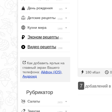
День рождения
385
Детские рецепты
1548
Кухни мира
1968
Эконом рецепты
393
Видео рецепты
1396
Как добавить ярлык на
главный экран Вашего
телефона:
Айфон (iOS)
,
180 кКал
0
Андроид
7
добавлений в
Рубрикатор
Салаты
2955
Закуски