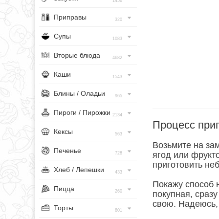
1456
Приправы
320
Супы
1083
Вторые блюда
4682
Каши
1543
Блины / Оладьи
965
Пироги / Пирожки
2134
Процесс при
Кексы
563
Возьмите на за
Печенье
ягод или фрукто
728
приготовить неб
Хлеб / Лепешки
433
Покажу способ 
Пицца
260
покупная, сразу
свою. Надеюсь, 
Торты
801