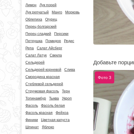
Лимон
Лук порей
Лук репчатый
Манго
Морковь
Облепиха
Огурец
Перец болгарский
Перец сладкий
Персики
Петрушка
Помидор
Редис
Репа
Салат Айсберг
Салат Латук
Свекла
Добавьте порци
Сельдерей
Сельдерей корневой
Слива
Смородина красная
Фото 3
Стеблевой сельдерей
Стручковая фасоль
Терн
Топинамбур
Тыква
Укроп
Фасоль
Фасоль белая
Фасоль красная
Фейхоа
Финики
Цветная капуста
Шпинат
Яблоко