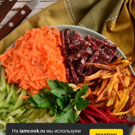
На
iamcook.ru
мы используем