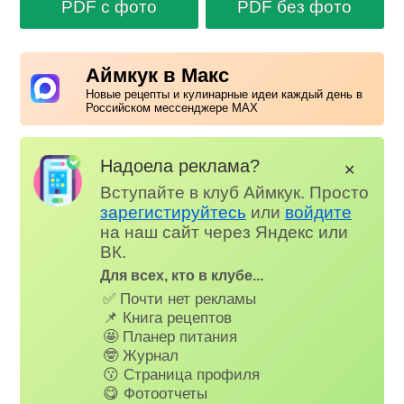
PDF с фото
PDF без фото
Аймкук в Макс
Новые рецепты и кулинарные идеи каждый день в
Российском мессенджере MAX
Надоела реклама?
✕
Вступайте в клуб Аймкук. Просто
зарегистируйтесь
или
войдите
на наш сайт через Яндекс или
ВК.
Для всех, кто в клубе...
✅ Почти нет рекламы
📌 Книга рецептов
🤩 Планер питания
🤓 Журнал
😗 Страница профиля
😋 Фотоотчеты