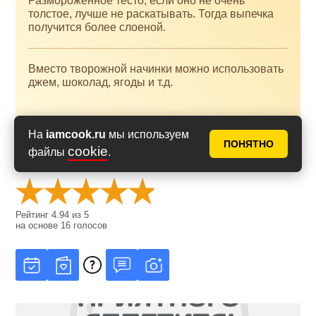
Размороженное тесто, если оно не очень
толстое, лучше не раскатывать. Тогда выпечка
получится более слоеной.
Вместо творожной начинки можно использовать
джем, шоколад, ягоды и т.д.
На
iamcook.ru
мы используем
ПОНЯТНО
cookie
файлы
.
Оценить рецепт
Рейтинг
4.94
из
5
на основе
16
голосов