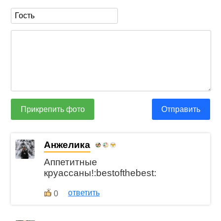
Прикрепить фото
Отправить
Анжелика
Аппетитные
круассаны!:bestofthebest:
ответить
0