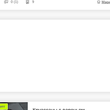
0 (1)
9
Мар
цепт