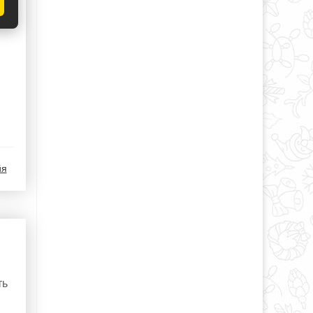
йя
ть