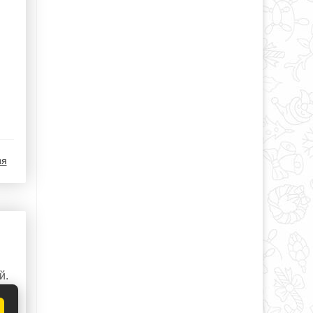
ия
й.