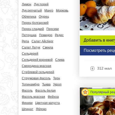
Лимон
Лук порей
Лук репчатый
Манго
Морковь
Облепиха
Огурец
Перец болгарский
Перец сладкий
Персики
Петрушка
Помидор
Редис
Добавить в книг
Репа
Салат Айсберг
Салат Латук
Свекла
Посмотреть рец
Сельдерей
Сельдерей корневой
Слива
Смородина красная
312 ккал
Стеблевой сельдерей
Стручковая фасоль
Терн
Топинамбур
Тыква
Укроп
Фасоль
Фасоль белая
Популярный ре
Фасоль красная
Фейхоа
Финики
Цветная капуста
Шпинат
Яблоко