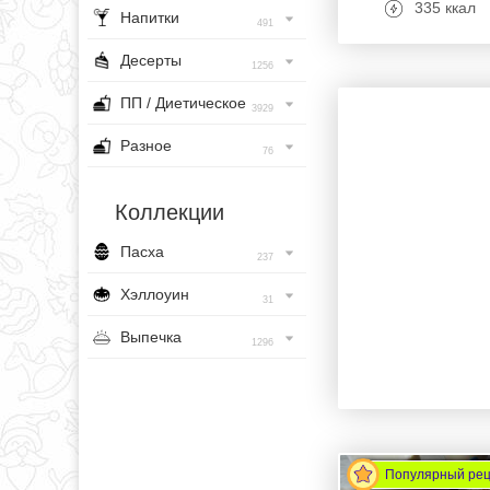
335 ккал
Напитки
491
Десерты
1256
ПП / Диетическое
3929
Разное
76
Коллекции
Пасха
237
Хэллоуин
31
Выпечка
1296
Популярный ре