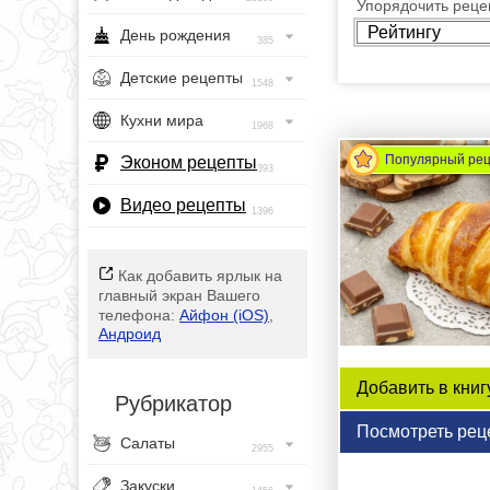
Упорядочить рецеп
День рождения
385
Детские рецепты
1548
Кухни мира
1968
Популярный ре
Эконом рецепты
393
Видео рецепты
1396
Как добавить ярлык на
главный экран Вашего
телефона:
Айфон (iOS)
,
Андроид
Добавить в книг
Рубрикатор
Посмотреть рец
Салаты
2955
Закуски