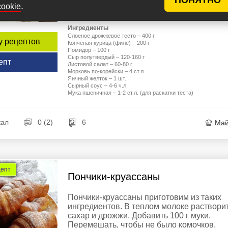
есть на это время и желание. А если
.
cookie
времени на выпекание...
Ингредиенты
Слоеное дрожжевое тесто – 400 г
у рецептов
Копченая курица (филе) – 200 г
Помидор – 100 г
Сыр полутвердый – 120-160 г
епт
Листовой салат – 60-80 г
Морковь по-корейски – 4 ст.л.
Яичный желток – 1 шт.
Сырный соус – 4-6 ч.л.
Мука пшеничная – 1-2 ст.л. (для раскатки теста)
кал
0 (2)
6
Ма
цепт
Пончики-круассаны
Пончики-круассаны приготовим из таких
ингредиентов. В теплом молоке раствори
сахар и дрожжи. Добавить 100 г муки.
Перемешать, чтобы не было комочков.