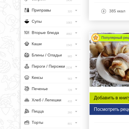
1456
Приправы
385 ккал
320
Супы
1083
Вторые блюда
4682
Популярный ре
Каши
1543
Блины / Оладьи
965
Пироги / Пирожки
2134
Кексы
563
Печенье
728
Добавить в книг
Хлеб / Лепешки
433
Посмотреть рец
Пицца
260
Торты
801