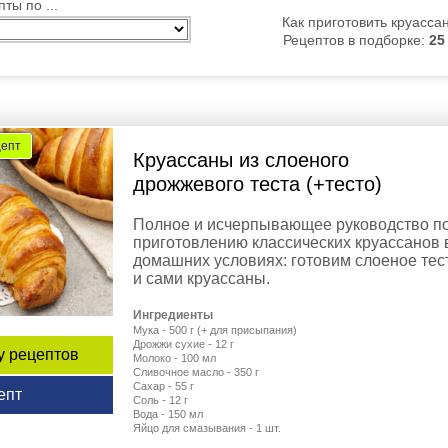
ты по ...
Как приготовить круасса
Рецептов в подборке:
25
цепт
Круассаны из слоеного
дрожжевого теста (+тесто)
Полное и исчерпывающее руководство п
приготовлению классических круассанов 
домашних условиях: готовим слоеное тес
и сами круассаны.
Ингредиенты
Мука - 500 г (+ для присыпания)
Дрожжи сухие - 12 г
у рецептов
Молоко - 100 мл
Сливочное масло - 350 г
Сахар - 55 г
епт
Соль - 12 г
Вода - 150 мл
Яйцо для смазывания - 1 шт.