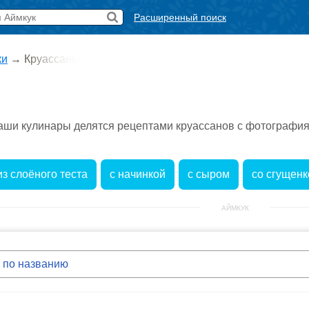
Расширенный поиск
ки
→
Круассаны
наши кулинары делятся рецептами круассанов с фотографи
из слоёного теста
с начинкой
с сыром
со сгущенк
АЙМКУК