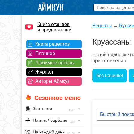
Книга отзывов
Рецепты
→
Булоч
и предложений
Круассаны
Книга рецептов
Планнер
В этой подборке 
приготовления.
Любимые авторы
Журнал
без начинки
Авторы Аймкук
Сезонное меню
Заготовки
1347
Пикник / барбекю
293
На каждый день
20160