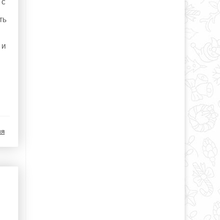
 с
ть
 и
ия