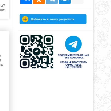
ны?
шт.
Добавить в книгу рецептов
о
в
то