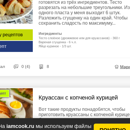
готовятся из трёх ингредиентов. Тесто
разрезать на небольшие треугольники. Из
одного пласта у меня выходит 6 штук.
Разложить сгущенку на один край. Чтобы
сохранить сладость по максимуму...
Ингредиенты
у рецептов
Тесто слоёное (дрожжевое или для круассанов) - 360 г
Вареная сгущенка - 6 ч.л.
епт
Яйцо куриное - 1/3 шт.
кал
0 (4)
8
Мар
цепт
Круассан с копченой курицей
Вот такие продукты понадобятся, чтобы
приготовить круассаны с копченой курице
Слоеное дрожжевое тесто можно
приготовить самостоятельно, если у вас
На
iamcook.ru
мы используем файлы
ПОНЯТНО