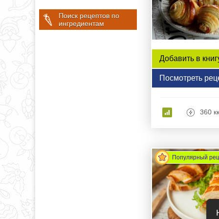
Поиск рецептов по
ингредиентам
Добавить в книг
Посмотреть рец
360 к
Популярный ре