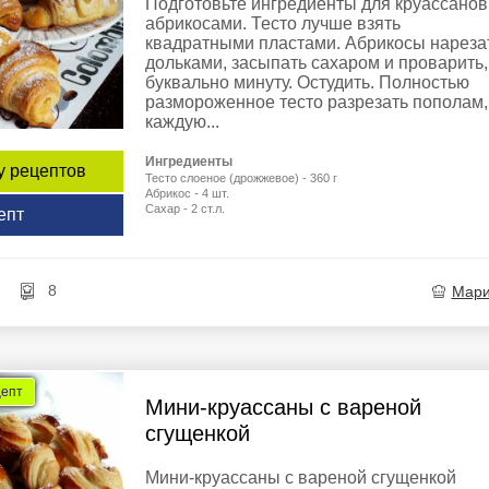
Подготовьте ингредиенты для круассанов
абрикосами. Тесто лучше взять
квадратными пластами. Абрикосы нареза
дольками, засыпать сахаром и проварить,
буквально минуту. Остудить. Полностью
размороженное тесто разрезать пополам,
каждую...
Ингредиенты
у рецептов
Тесто слоеное (дрожжевое) - 360 г
Абрикос - 4 шт.
Сахар - 2 ст.л.
епт
8
Мар
цепт
Мини-круассаны с вареной
сгущенкой
Мини-круассаны с вареной сгущенкой