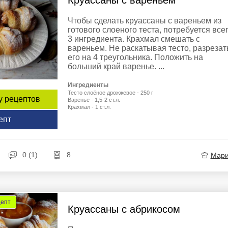
Круассаны с вареньем
Чтобы сделать круассаны с вареньем из
готового слоеного теста, потребуется все
3 ингредиента. Крахмал смешать с
вареньем. Не раскатывая тесто, разрезат
его на 4 треугольника. Положить на
больший край варенье. ...
Ингредиенты
Тесто слоёное дрожжевое - 250 г
у рецептов
Варенье - 1,5-2 ст.л.
Крахмал - 1 ст.л.
епт
0 (1)
8
Мар
цепт
Круассаны с абрикосом