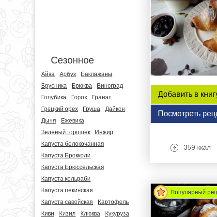
Сезонное
Айва
Арбуз
Баклажаны
Брусника
Брюква
Виноград
Добавить в книг
Голубика
Горох
Гранат
Грецкий орех
Груша
Дайкон
Посмотреть рец
Дыня
Ежевика
Зеленый горошек
Инжир
Капуста белокочанная
359 ккал
Капуста Брокколи
Капуста Брюссельская
Капуста кольраби
Капуста пекинская
Популярный ре
Капуста савойская
Картофель
Киви
Кизил
Клюква
Кукуруза