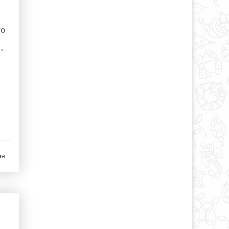
го
ь
ия