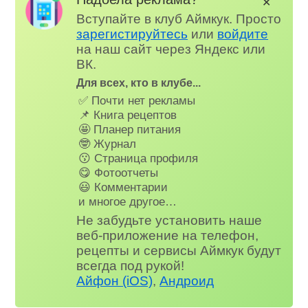
✕
Вступайте в клуб Аймкук. Просто
зарегистируйтесь
или
войдите
на наш сайт через Яндекс или
ВК.
Для всех, кто в клубе...
✅ Почти нет рекламы
📌 Книга рецептов
🤩 Планер питания
🤓 Журнал
😗 Страница профиля
😋 Фотоотчеты
😃 Комментарии
и многое другое…
Не забудьте установить наше
веб-приложение на телефон,
рецепты и сервисы Аймкук будут
всегда под рукой!
Айфон (iOS)
,
Андроид