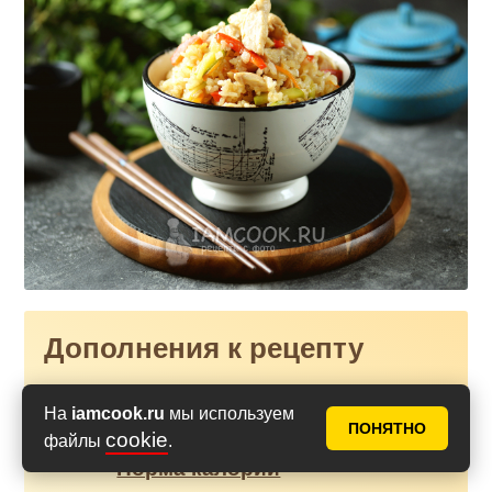
Дополнения к рецепту
На
iamcook.ru
мы используем
Как считать калории? Что
ПОНЯТНО
cookie
файлы
.
такое калорийность?
Норма калорий