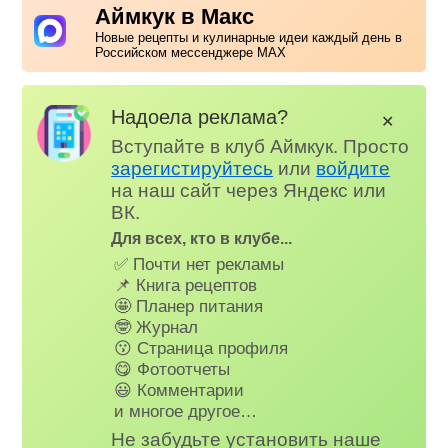
Аймкук в Макс
Новые рецепты и кулинарные идеи каждый день в
Российском мессенджере MAX
Надоела реклама?
✕
Вступайте в клуб Аймкук. Просто
зарегистируйтесь
или
войдите
на наш сайт через Яндекс или
ВК.
Для всех, кто в клубе...
✅ Почти нет рекламы
📌 Книга рецептов
🤩 Планер питания
🤓 Журнал
😗 Страница профиля
😋 Фотоотчеты
😃 Комментарии
и многое другое…
Не забудьте установить наше