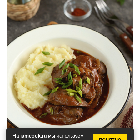
На
iamcook.ru
мы используем