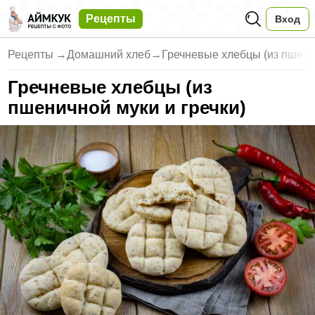
Рецепты
Вход
Рецепты
→
Домашний хлеб
→
Гречневые хлебцы (из пшенич
Гречневые хлебцы (из
пшеничной муки и гречки)