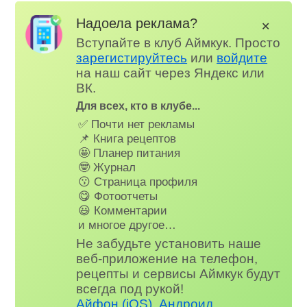
Надоела реклама?
✕
Вступайте в клуб Аймкук. Просто
зарегистируйтесь
или
войдите
на наш сайт через Яндекс или
ВК.
Для всех, кто в клубе...
✅ Почти нет рекламы
📌 Книга рецептов
🤩 Планер питания
🤓 Журнал
😗 Страница профиля
😋 Фотоотчеты
😃 Комментарии
и многое другое…
Не забудьте установить наше
веб-приложение на телефон,
рецепты и сервисы Аймкук будут
всегда под рукой!
Айфон (iOS)
,
Андроид