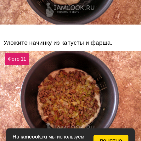
Уложите начинку из капусты и фарша.
Фото 11
На
iamcook.ru
мы используем