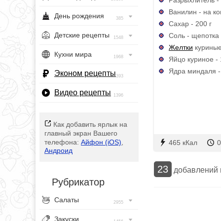
Ванилин - на к
День рождения
385
Сахар - 200 г
Детские рецепты
Соль - щепотка
1548
Желтки
куриные 
Кухни мира
1968
Яйцо куриное - 
Ядра миндаля -
Эконом рецепты
393
Видео рецепты
1396
Как добавить ярлык на
главный экран Вашего
телефона:
Айфон (iOS)
,
465 кКал
0
Андроид
23
добавлений
Рубрикатор
Салаты
2955
Закуски