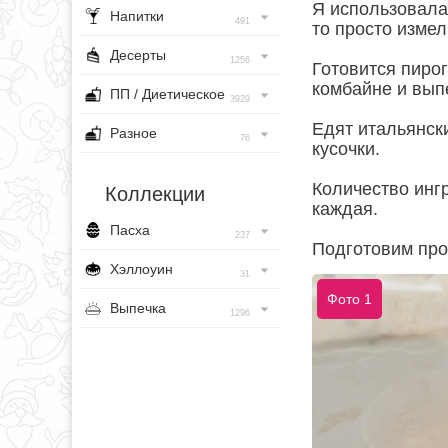
Я использовала 
Напитки
491
то просто изме
Десерты
1256
Готовится пирог
комбайне и выпе
ПП / Диетическое
3929
Едят итальянск
Разное
76
кусочки.
Количество инг
Коллекции
каждая.
Пасха
237
Подготовим про
Хэллоуин
31
Фото 1
Выпечка
1296