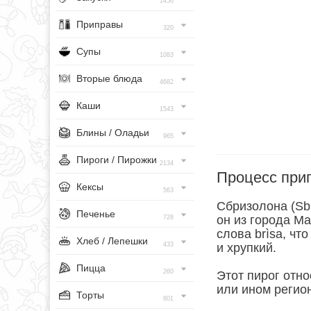
1456
Приправы
320
Супы
1083
Вторые блюда
4682
Каши
1543
Блины / Оладьи
965
Пироги / Пирожки
2134
Процесс при
Кексы
563
Сбризолона (Sbr
Печенье
он из города Ма
728
слова brìsa, чт
Хлеб / Лепешки
433
и хрупкий.
Пицца
260
Этот пирог отно
или ином регион
Торты
801