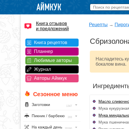
Книга отзывов
Рецепты
→
Пирог
и предложений
Сбризолона
Книга рецептов
Планнер
Насладитесь ку
Любимые авторы
бокалом вина.
Журнал
Авторы Аймкук
Ингредиент
Сезонное меню
Масло сливочн
Заготовки
1347
Мука кукурузная
Мука миндальн
Пикник / барбекю
293
Мука пшеничная
На каждый день
Разрыхлитель - 
20160