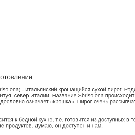
готовления
isolona) - итальянский крошащийся сухой пирог. Ро
нтуя, север Италии. Название Sbrisolona происходит
о дословно означает «крошка». Пирог очень рассыпч
сится к бедной кухне, т.е. готовится из доступных в т
е продуктов. Думаю, он доступен и нам.