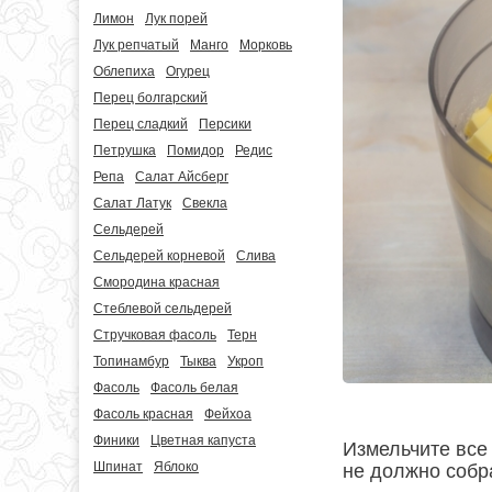
Лимон
Лук порей
Лук репчатый
Манго
Морковь
Облепиха
Огурец
Перец болгарский
Перец сладкий
Персики
Петрушка
Помидор
Редис
Репа
Салат Айсберг
Салат Латук
Свекла
Сельдерей
Сельдерей корневой
Слива
Смородина красная
Стеблевой сельдерей
Стручковая фасоль
Терн
Топинамбур
Тыква
Укроп
Фасоль
Фасоль белая
Фасоль красная
Фейхоа
Финики
Цветная капуста
Измельчите все 
Шпинат
Яблоко
не должно собра