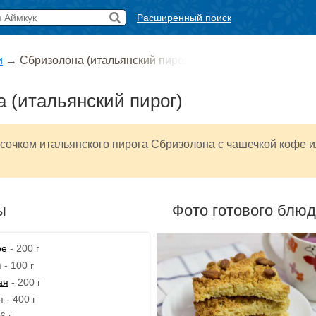
Расширенный поиск
и
→
Сбризолона (итальянский пирог)
 (итальянский пирог)
сочком итальянского пирога Сбризолона с чашечкой кофе 
ы
Фото готового блю
ое
- 200 г
 - 100 г
ая
- 200 г
 - 400 г
6 г