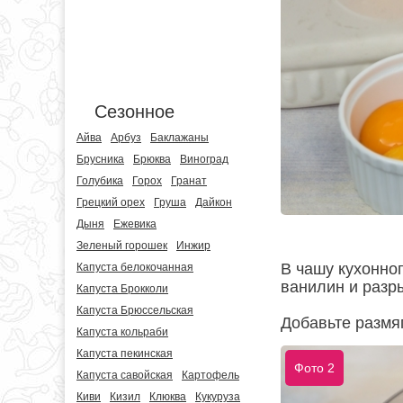
Сезонное
Айва
Арбуз
Баклажаны
Брусника
Брюква
Виноград
Голубика
Горох
Гранат
Грецкий орех
Груша
Дайкон
Дыня
Ежевика
Зеленый горошек
Инжир
В чашу кухонног
Капуста белокочанная
ванилин и разр
Капуста Брокколи
Капуста Брюссельская
Добавьте размя
Капуста кольраби
Капуста пекинская
Фото 2
Капуста савойская
Картофель
Киви
Кизил
Клюква
Кукуруза