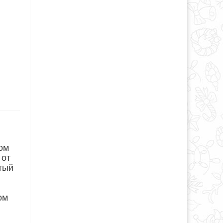
дом
 от
атый
ом