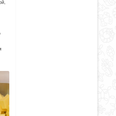
ой,
о
м