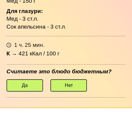
Мед - 150 г
Для глазури:
Мед - 3 ст.л.
Сок апельсина - 3 ст.л.
1 ч. 25 мин.
К
→
421
кКал / 100 г
Считаете это блюдо бюджетным?
Да
Нет