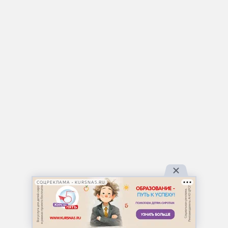
СОЦРЕКЛАМА • KURSNA5.RU