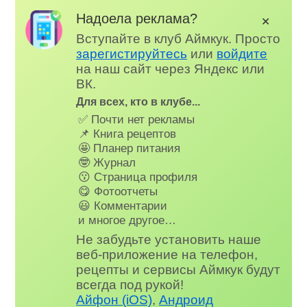
Надоела реклама?
✕
Вступайте в клуб Аймкук. Просто
зарегистируйтесь
или
войдите
на наш сайт через Яндекс или
ВК.
Для всех, кто в клубе...
✅ Почти нет рекламы
📌 Книга рецептов
🤩 Планер питания
🤓 Журнал
😗 Страница профиля
😋 Фотоотчеты
😃 Комментарии
и многое другое…
Не забудьте установить наше
веб-приложение на телефон,
рецепты и сервисы Аймкук будут
всегда под рукой!
Айфон (iOS)
,
Андроид