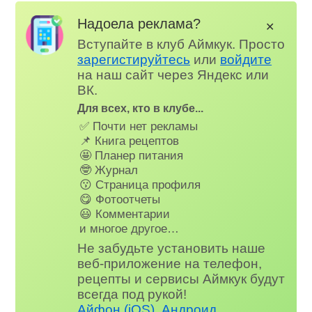
Надоела реклама?
✕
Вступайте в клуб Аймкук. Просто
зарегистируйтесь
или
войдите
на наш сайт через Яндекс или
ВК.
Для всех, кто в клубе...
✅ Почти нет рекламы
📌 Книга рецептов
🤩 Планер питания
🤓 Журнал
😗 Страница профиля
😋 Фотоотчеты
😃 Комментарии
и многое другое…
Не забудьте установить наше
веб-приложение на телефон,
рецепты и сервисы Аймкук будут
всегда под рукой!
Айфон (iOS)
,
Андроид