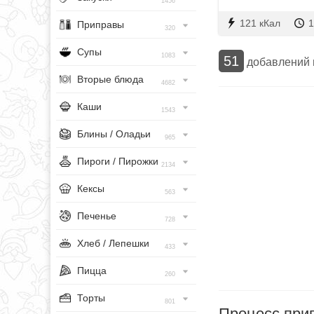
1456
121 кКал
1
Приправы
320
Супы
1083
51
добавлений
Вторые блюда
4682
Каши
1543
Блины / Оладьи
965
Пироги / Пирожки
2134
Кексы
563
Печенье
728
Хлеб / Лепешки
433
Пицца
260
Торты
801
Процесс при