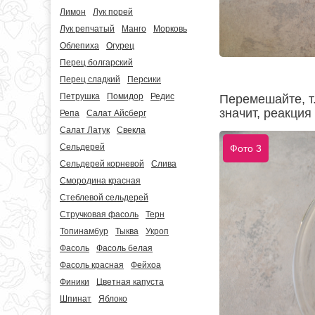
Лимон
Лук порей
Лук репчатый
Манго
Морковь
Облепиха
Огурец
Перец болгарский
Перец сладкий
Персики
Петрушка
Помидор
Редис
Перемешайте, т.
значит, реакция
Репа
Салат Айсберг
Салат Латук
Свекла
Сельдерей
Фото 3
Сельдерей корневой
Слива
Смородина красная
Стеблевой сельдерей
Стручковая фасоль
Терн
Топинамбур
Тыква
Укроп
Фасоль
Фасоль белая
Фасоль красная
Фейхоа
Финики
Цветная капуста
Шпинат
Яблоко