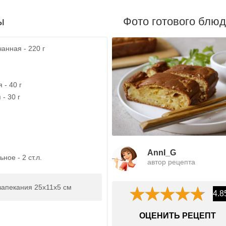
ы
Фото готового блю
анная - 220 г
 - 40 г
 - 30 г
AnnI_G
ное - 2 ст.л.
автор рецепта
запекания 25х11х5 см
4.8
ОЦЕНИТЬ РЕЦЕПТ