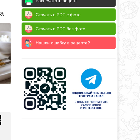
Распечатать рецепт
да
Скачать в PDF с фото
Скачать в PDF без фото
Нашли ошибку в рецепте?
5