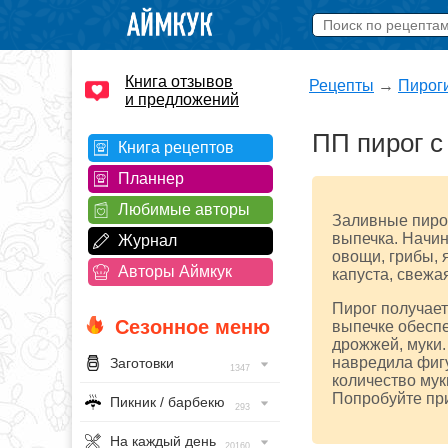
Книга отзывов
Рецепты
→
Пирог
и предложений
ПП пирог с
Книга рецептов
Планнер
Любимые авторы
Заливные пирог
выпечка. Начин
Журнал
овощи, грибы, 
Авторы Аймкук
капуста, свежа
Пирог получает
Сезонное меню
выпечке обеспе
дрожжей, муки.
навредила фигу
Заготовки
1347
количество мук
Попробуйте при
Пикник / барбекю
293
На каждый день
20160