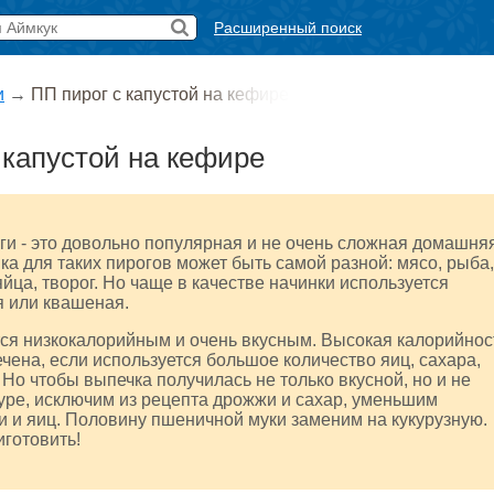
Расширенный поиск
и
→
ПП пирог с капустой на кефире
 капустой на кефире
и - это довольно популярная и не очень сложная домашня
ка для таких пирогов может быть самой разной: мясо, рыба,
яйца, творог. Но чаще в качестве начинки используется
я или квашеная.
ся низкокалорийным и очень вкусным. Высокая калорийнос
чена, если используется большое количество яиц, сахара,
 Но чтобы выпечка получилась не только вкусной, но и не
ре, исключим из рецепта дрожжи и сахар, уменьшим
и и яиц. Половину пшеничной муки заменим на кукурузную.
готовить!