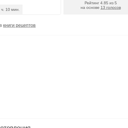
Рейтинг
4.85
из
5
на основе
13
голосов
 ч. 10 мин.
 в
книги рецептов
готовления