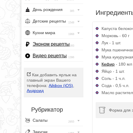
День рождения
Ингредиент
385
Детские рецепты
1548
Капуста белокоч
Кухни мира
1968
Морковь - 60 г
Лук - 1 шт.
Эконом рецепты
393
Мука пшеничная
Видео рецепты
Мука кукурузная
1396
Кефир
- 180 мл
Яйцо - 1 шт.
Как добавить ярлык на
Соль - 1 ч.л.
главный экран Вашего
Сода - 0,5 ч.л.
телефона:
Айфон (iOS)
,
Андроид
Масло раститель
Рубрикатор
Форма для 
Салаты
2955
Закуски