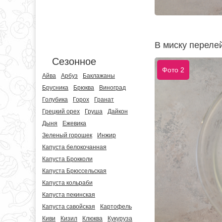
В миску перелей
Сезонное
Фото 2
Айва
Арбуз
Баклажаны
Брусника
Брюква
Виноград
Голубика
Горох
Гранат
Грецкий орех
Груша
Дайкон
Дыня
Ежевика
Зеленый горошек
Инжир
Капуста белокочанная
Капуста Брокколи
Капуста Брюссельская
Капуста кольраби
Капуста пекинская
Капуста савойская
Картофель
Киви
Кизил
Клюква
Кукуруза