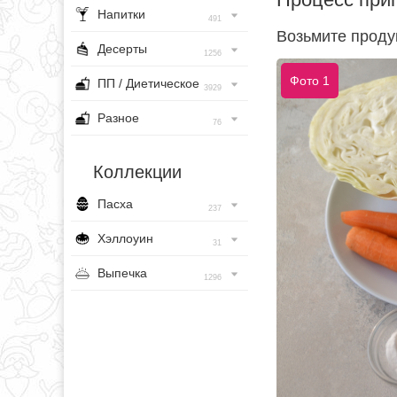
Напитки
491
Возьмите проду
Десерты
1256
Фото 1
ПП / Диетическое
3929
Разное
76
Коллекции
Пасха
237
Хэллоуин
31
Выпечка
1296