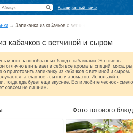
Расширенный поиск
анки
→
Запеканка из кабачков с ветчин
из кабачков с ветчиной и сыром
нь много разнообразных блюд с кабачками. Это очень
он отлично впитывает в себя все ароматы специй, мяса, р
гаю приготовить запеканку из кабачков с ветчиной и сыром.
олучается, а главное - сытно и ароматно. Используйте
, тогда еда будет еще вкуснее. Если любите чеснок - смело
дет совсем не лишним.
ы
Фото готового блю