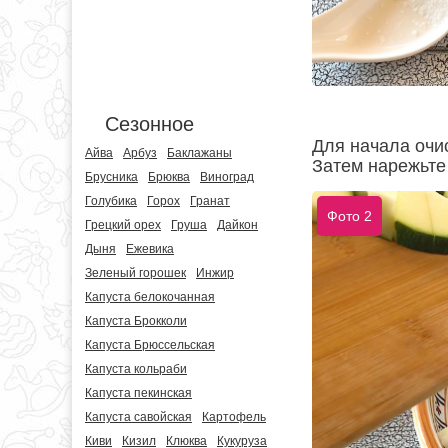
Сезонное
Для начала очис
Айва
Арбуз
Баклажаны
Затем нарежьте
Брусника
Брюква
Виноград
Голубика
Горох
Гранат
Фото 2
Грецкий орех
Груша
Дайкон
Дыня
Ежевика
Зеленый горошек
Инжир
Капуста белокочанная
Капуста Брокколи
Капуста Брюссельская
Капуста кольраби
Капуста пекинская
Капуста савойская
Картофель
Киви
Кизил
Клюква
Кукуруза