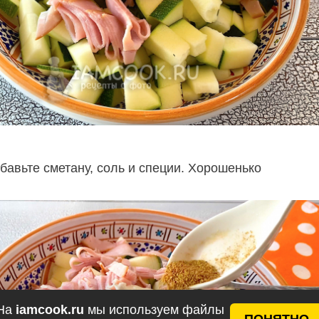
бавьте сметану, соль и специи. Хорошенько
На
iamcook.ru
мы используем файлы
ПОНЯТНО