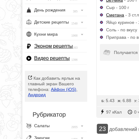
Сыр - 100 г
День рождения
385
Сметана
- 3 ст.л
Детские рецепты
Яйцо куриное - 
1548
Соль - по вкусу
Кухни мира
1968
Приправа - по в
Эконом рецепты
393
Получается
Видео рецепты
1396
Как добавить ярлык на
главный экран Вашего
телефона:
Айфон (iOS)
,
Андроид
5.43
6.88
Б:
Ж:
У:
97 кКал
0 
Рубрикатор
Салаты
23
2955
добавлений
Закуски