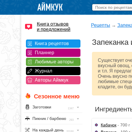
Книга отзывов
Рецепты
→
Запек
и предложений
Запеканка 
Книга рецептов
Планнер
Существует оче
Любимые авторы
вкусный овощ, 
Журнал
и т.п. Я предла
Очень вкусно п
Авторы Аймкук
любимые специи
кладите, он бу
Сезонное меню
Заготовки
Ингредиент
1347
Пикник / барбекю
293
Кабачок
- 700 г
На каждый день
Ветчина
- 100 г
20160