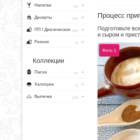
Напитки
491
Процесс при
Десерты
1256
Подготовьте все
ПП / Диетическое
3929
и сыром и прис
Разное
76
Фото 1
Коллекции
Пасха
237
Хэллоуин
31
Выпечка
1296