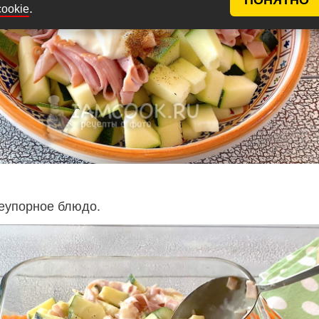
.
cookie
еупорное блюдо.