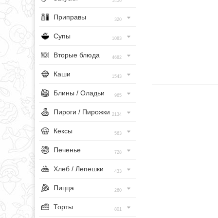
1456
Приправы
320
Супы
1083
Вторые блюда
4682
Каши
1543
Блины / Оладьи
965
Пироги / Пирожки
2134
Кексы
563
Печенье
728
Хлеб / Лепешки
433
Пицца
260
Торты
801