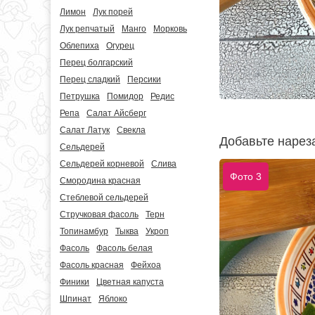
Лимон
Лук порей
Лук репчатый
Манго
Морковь
Облепиха
Огурец
Перец болгарский
Перец сладкий
Персики
Петрушка
Помидор
Редис
Репа
Салат Айсберг
Салат Латук
Свекла
Добавьте нарез
Сельдерей
Сельдерей корневой
Слива
Фото 3
Смородина красная
Стеблевой сельдерей
Стручковая фасоль
Терн
Топинамбур
Тыква
Укроп
Фасоль
Фасоль белая
Фасоль красная
Фейхоа
Финики
Цветная капуста
Шпинат
Яблоко