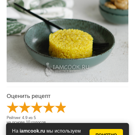
Оценить рецепт
Рейтинг
4.9
из
5
на основе
10
голосов
На
iamcook.ru
мы используем