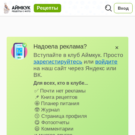
Рецепты
Вход
Надоела реклама?
✕
Вступайте в клуб Аймкук. Просто
зарегистируйтесь
или
войдите
на наш сайт через Яндекс или
ВК.
Для всех, кто в клубе...
✅ Почти нет рекламы
📌 Книга рецептов
🤩 Планер питания
🤓 Журнал
😗 Страница профиля
😋 Фотоотчеты
😃 Комментарии
и многое другое…