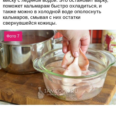
миску с ледяной водой. Это остановит варку,
поможет кальмарам быстро охладиться, и
также можно в холодной воде ополоснуть
кальмаров, смывая с них остатки
свернувшейся кожицы.
Фото 7