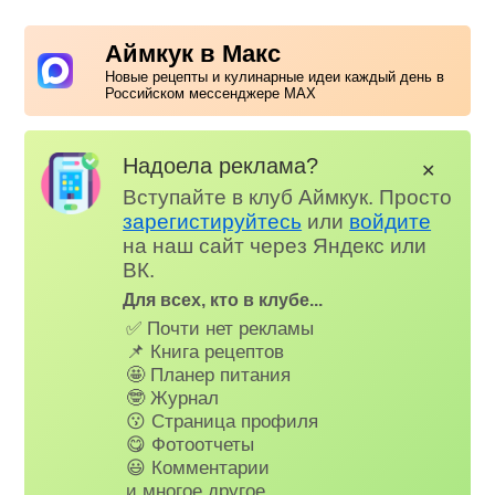
Аймкук в Макс
Новые рецепты и кулинарные идеи каждый день в
Российском мессенджере MAX
Надоела реклама?
✕
Вступайте в клуб Аймкук. Просто
зарегистируйтесь
или
войдите
на наш сайт через Яндекс или
ВК.
Для всех, кто в клубе...
✅ Почти нет рекламы
📌 Книга рецептов
🤩 Планер питания
🤓 Журнал
😗 Страница профиля
😋 Фотоотчеты
😃 Комментарии
и многое другое…