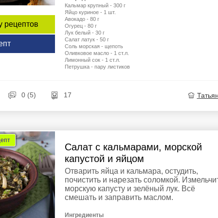
Кальмар крупный - 300 г
Яйцо куриное - 1 шт.
Авокадо - 80 г
у рецептов
Огурец - 80 г
Лук белый - 30 г
Салат латук - 50 г
епт
Соль морская - щепоть
Оливковое масло - 1 ст.л.
Лимонный сок - 1 ст.л.
Петрушка - пару листиков
0 (5)
17
Татья
цепт
Салат с кальмарами, морской
капустой и яйцом
Отварить яйца и кальмара, остудить,
почистить и нарезать соломкой. Измельчи
морскую капусту и зелёный лук. Всё
смешать и заправить маслом.
Ингредиенты