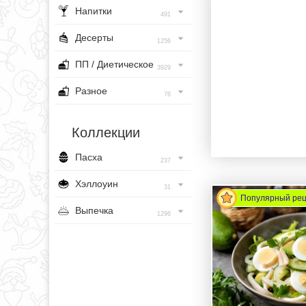
Напитки
491
Десерты
1256
ПП / Диетическое
3929
Разное
76
Коллекции
Пасха
237
Хэллоуин
31
Популярный ре
Выпечка
1296