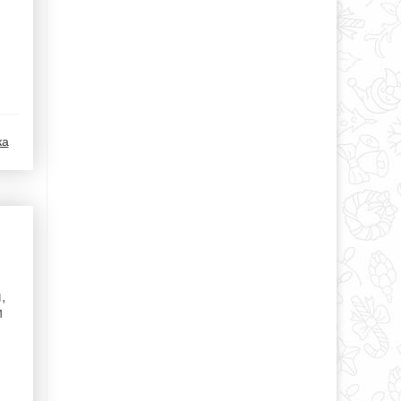
ка
,
м