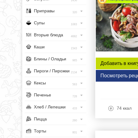
1456
Приправы
320
Супы
1083
Вторые блюда
4682
Каши
1543
Блины / Оладьи
965
Добавить в книг
Пироги / Пирожки
2134
Посмотреть рец
Кексы
563
Печенье
728
Хлеб / Лепешки
74 ккал
433
Пицца
260
Торты
801