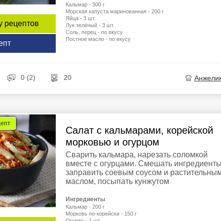
Кальмар - 300 г
Морская капуста маринованная - 200 г
Яйца - 3 шт.
у рецептов
Лук зелёный - 3 шт.
Соль, перец - по вкусу
Постное масло - по вкусу
епт
0 (2)
20
Анжели
цепт
Салат с кальмарами, корейской
морковью и огурцом
Сварить кальмара, нарезать соломкой
вместе с огурцами. Смешать ингредиенты
заправить соевым соусом и растительны
маслом, посыпать кунжутом
Ингредиенты
Кальмар - 200 г
Морковь по-корейски - 150 г
Огурец - 1 шт.