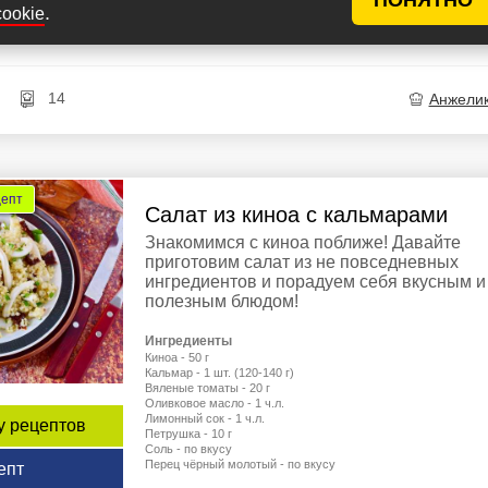
Лук зелёный - 3 шт.
.
cookie
епт
Оливковое масло - 2-3 ст.л.
Соль, перец - по вкусу
14
Анжели
цепт
Салат из киноа с кальмарами
Знакомимся с киноа поближе! Давайте
приготовим салат из не повседневных
ингредиентов и порадуем себя вкусным и
полезным блюдом!
Ингредиенты
Киноа - 50 г
Кальмар - 1 шт. (120-140 г)
Вяленые томаты - 20 г
Оливковое масло - 1 ч.л.
Лимонный сок - 1 ч.л.
у рецептов
Петрушка - 10 г
Соль - по вкусу
Перец чёрный молотый - по вкусу
епт