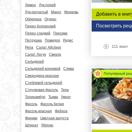
Лимон
Лук порей
Лук репчатый
Манго
Морковь
Добавить в книг
Облепиха
Огурец
Посмотреть рец
Перец болгарский
Перец сладкий
Персики
Петрушка
Помидор
Редис
111 ккал
Репа
Салат Айсберг
Салат Латук
Свекла
Сельдерей
Сельдерей корневой
Слива
Популярный ре
Смородина красная
Стеблевой сельдерей
Стручковая фасоль
Терн
Топинамбур
Тыква
Укроп
Фасоль
Фасоль белая
Фасоль красная
Фейхоа
Финики
Цветная капуста
Шпинат
Яблоко