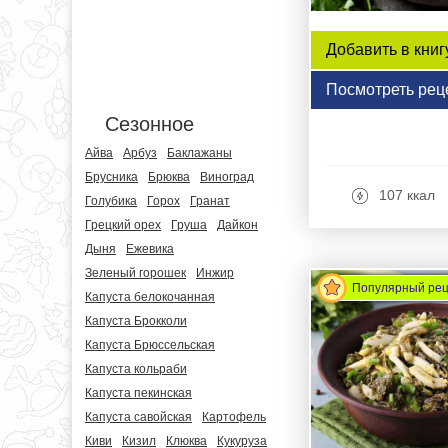
Добавить в книг
Посмотреть рец
Сезонное
Айва
Арбуз
Баклажаны
Брусника
Брюква
Виноград
107 ккал
Голубика
Горох
Гранат
Грецкий орех
Груша
Дайкон
Дыня
Ежевика
Зеленый горошек
Инжир
Популярный ре
Капуста белокочанная
Капуста Брокколи
Капуста Брюссельская
Капуста кольраби
Капуста пекинская
Капуста савойская
Картофель
Киви
Кизил
Клюква
Кукуруза