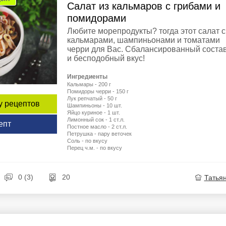
Салат из кальмаров с грибами и
помидорами
Любите морепродукты? тогда этот салат с
кальмарами, шампиньонами и томатами
черри для Вас. Сбалансированный соста
и бесподобный вкус!
Ингредиенты
Кальмары - 200 г
Помидоры черри - 150 г
Лук репчатый - 50 г
у рецептов
Шампиньоны - 10 шт.
Яйцо куриное - 1 шт.
Лимонный сок - 1 ст.л.
епт
Постное масло - 2 ст.л.
Петрушка - пару веточек
Соль - по вкусу
Перец ч.м. - по вкусу
0 (3)
20
Татья