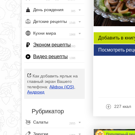
День рождения
385
Детские рецепты
1548
Кухни мира
1968
Добавить в книг
Эконом рецепты
393
Посмотреть рец
Видео рецепты
1396
Как добавить ярлык на
главный экран Вашего
телефона:
Айфон (iOS)
,
Андроид
227 ккал
Рубрикатор
Салаты
2955
Закуски
Популярный ре