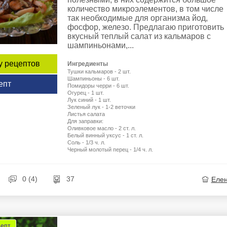
количество микроэлементов, в том числе
так необходимые для организма йод,
фосфор, железо. Предлагаю приготовить
вкусный теплый салат из кальмаров с
шампиньонами,...
у рецептов
Ингредиенты
Тушки кальмаров - 2 шт.
Шампиньоны - 6 шт.
епт
Помидоры черри - 6 шт.
Огурец - 1 шт.
Лук синий - 1 шт.
Зеленый лук - 1-2 веточки
Листья салата
Для заправки:
Оливковое масло - 2 ст. л.
Белый винный уксус - 1 ст. л.
Соль - 1/3 ч. л.
Черный молотый перец - 1/4 ч. л.
0 (4)
37
Еле
цепт