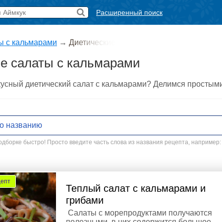
Расширенный поиск
ы с кальмарами
→
Диетические
е салаты с кальмарами
вкусный диетический салат с кальмарами? Делимся простым
дборке быстро! Просто введите часть слова из названия рецепта, например:
цепт
Теплый салат с кальмарами и
грибами
Салаты с морепродуктами получаются
полезными, в них содержится большое