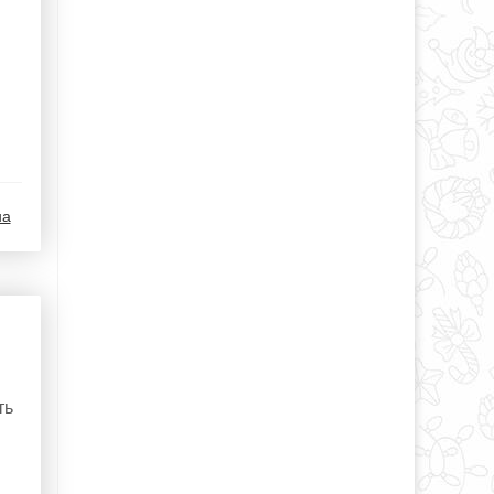
на
ть