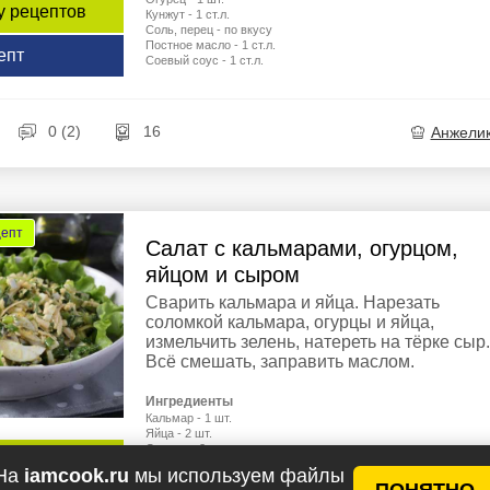
у рецептов
Кунжут - 1 ст.л.
Соль, перец - по вкусу
Постное масло - 1 ст.л.
епт
Соевый соус - 1 ст.л.
0 (2)
16
Анжели
цепт
Салат с кальмарами, огурцом,
яйцом и сыром
Сварить кальмара и яйца. Нарезать
соломкой кальмара, огурцы и яйца,
измельчить зелень, натереть на тёрке сыр.
Всё смешать, заправить маслом.
Ингредиенты
Кальмар - 1 шт.
Яйца - 2 шт.
Огурцы - 2 шт.
у рецептов
Сыр твёрдый - 50 г
На
iamcook.ru
мы используем файлы
Петрушка - 10 г
ПОНЯТНО