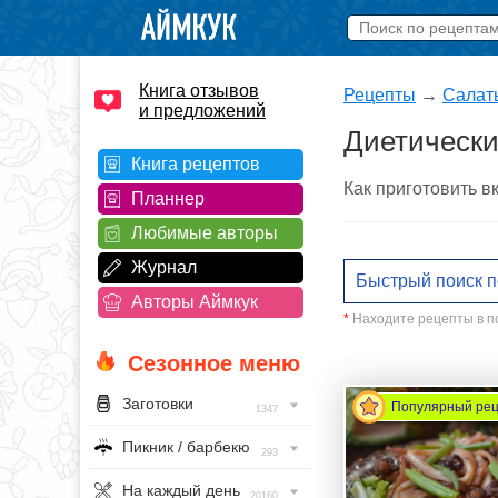
Книга отзывов
Рецепты
→
Салат
и предложений
Диетически
Книга рецептов
Как приготовить 
Планнер
Любимые авторы
Журнал
Авторы Аймкук
*
Находите рецепты в по
Сезонное меню
Заготовки
Популярный ре
1347
Пикник / барбекю
293
На каждый день
20160