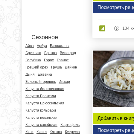
Посмотреть рец
134 к
Сезонное
Айва
Арбуз
Баклажаны
Брусника
Брюква
Виноград
Голубика
Горох
Гранат
Грецкий орех
Груша
Дайкон
Дыня
Ежевика
Зеленый горошек
Инжир
Капуста белокочанная
Капуста Брокколи
Капуста Брюссельская
Капуста кольраби
Капуста пекинская
Добавить в книг
Капуста савойская
Картофель
Посмотреть рец
Киви
Кизил
Клюква
Кукуруза