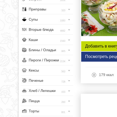
1456
Приправы
320
Супы
1083
Вторые блюда
4682
Каши
1543
Добавить в книг
Блины / Оладьи
965
Посмотреть рец
Пироги / Пирожки
2134
Кексы
563
179 ккал
Печенье
728
Хлеб / Лепешки
433
Пицца
260
Торты
801