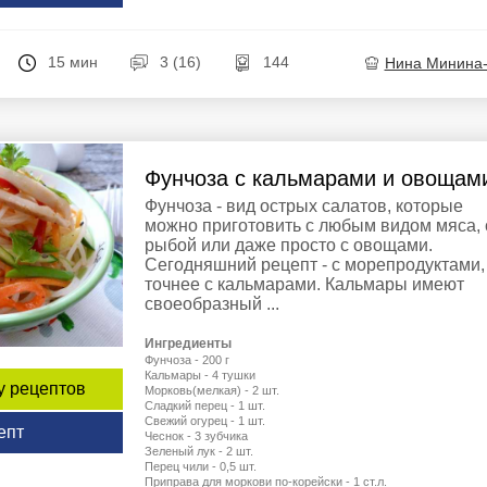
15 мин
3 (16)
144
Нина Минина
Фунчоза с кальмарами и овощам
Фунчоза - вид острых салатов, которые
можно приготовить с любым видом мяса, 
рыбой или даже просто с овощами.
Сегодняшний рецепт - с морепродуктами,
точнее с кальмарами. Кальмары имеют
своеобразный ...
Ингредиенты
Фунчоза - 200 г
Кальмары - 4 тушки
у рецептов
Морковь(мелкая) - 2 шт.
Сладкий перец - 1 шт.
Свежий огурец - 1 шт.
епт
Чеснок - 3 зубчика
Зеленый лук - 2 шт.
Перец чили - 0,5 шт.
Приправа для моркови по-корейски - 1 ст.л.