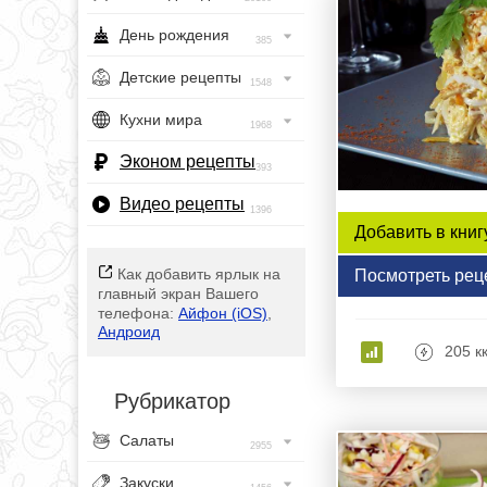
День рождения
385
Детские рецепты
1548
Кухни мира
1968
Эконом рецепты
393
Видео рецепты
1396
Добавить в книг
Как добавить ярлык на
Посмотреть рец
главный экран Вашего
телефона:
Айфон (iOS)
,
Андроид
205 к
Рубрикатор
Салаты
2955
Закуски