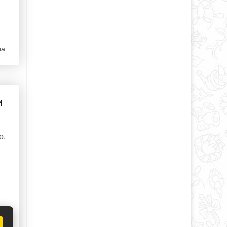
а
и
о.