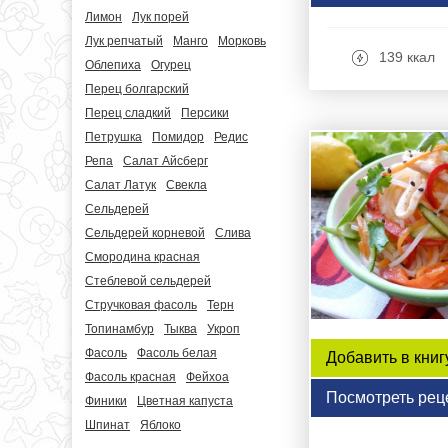
Лимон
Лук порей
Лук репчатый
Манго
Морковь
139 ккал
Облепиха
Огурец
Перец болгарский
Перец сладкий
Персики
Петрушка
Помидор
Редис
Репа
Салат Айсберг
Салат Латук
Свекла
Сельдерей
Сельдерей корневой
Слива
Смородина красная
Стеблевой сельдерей
Стручковая фасоль
Терн
Топинамбур
Тыква
Укроп
Фасоль
Фасоль белая
Добавить в книг
Фасоль красная
Фейхоа
Посмотреть рец
Финики
Цветная капуста
Шпинат
Яблоко