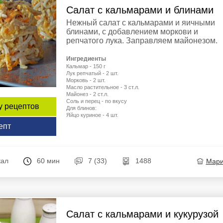
Салат с кальмарами и блинами
Нежный салат с кальмарами и яичными
блинами, с добавлением моркови и
репчатого лука. Заправляем майонезом.
Ингредиенты
Кальмар - 150 г
Лук репчатый - 2 шт.
Морковь - 2 шт.
Масло растительное - 3 ст.л.
Майонез - 2 ст.л.
Соль и перец - по вкусу
у рецептов
Для блинов:
Яйцо куриное - 4 шт.
епт
кал
60 мин
7 (33)
1488
Мар
Салат с кальмарами и кукурузой