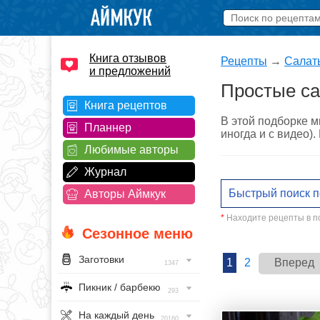
Книга отзывов
Рецепты
→
Салат
и предложений
Простые са
Книга рецептов
В этой подборке м
Планнер
иногда и с видео)
Любимые авторы
Журнал
Авторы Аймкук
*
Находите рецепты в по
Сезонное меню
Заготовки
1
2
Вперед
1347
Пикник / барбекю
293
На каждый день
20160