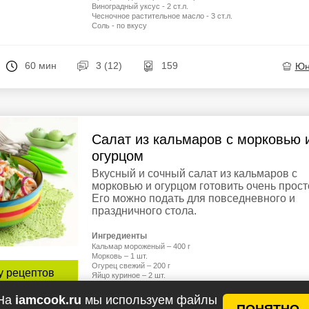
Виноградный уксус - 2 ст.л.
Чесночное растительное масло - 3 ст.л.
Соль - по вкусу
60 мин
3 (12)
159
Юн
Салат из кальмаров с морковью 
огурцом
Вкусный и сочный салат из кальмаров с
морковью и огурцом готовить очень прост
Его можно подать для повседневного и
праздничного стола.
Ингредиенты
Кальмар мороженый – 400 г
Морковь – 1 шт.
Огурец свежий – 200 г
у рецептов
Яйцо куриное – 2 шт.
Лавровый лист – 1 шт.
Лук красный – 1/2 шт.
На
iamcook.ru
мы используем файлы
епт
Соль – по вкусу
ПОНЯТНО