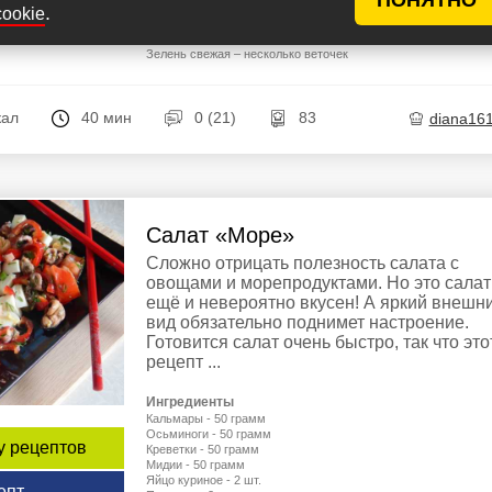
Перец черный молотый – по вкусу
.
cookie
Майонез – 50 г
Сметана – 50 г
Зелень свежая – несколько веточек
кал
40 мин
0 (21)
83
diana16
Салат «Море»
Сложно отрицать полезность салата с
овощами и морепродуктами. Но это салат
ещё и невероятно вкусен! А яркий внешн
вид обязательно поднимет настроение.
Готовится салат очень быстро, так что это
рецепт ...
Ингредиенты
Кальмары - 50 грамм
Осьминоги - 50 грамм
у рецептов
Креветки - 50 грамм
Мидии - 50 грамм
Яйцо куриное - 2 шт.
епт