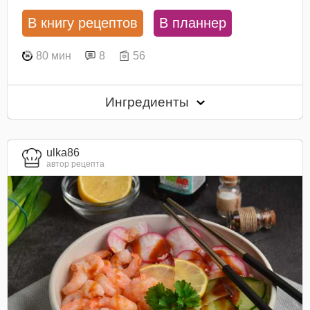
В книгу рецептов
В планнер
80 мин
8
56
Ингредиенты
ulka86
автор рецепта