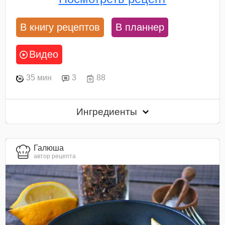
В книгу рецептов
В планнер
Видео
35 мин
3
88
Ингредиенты
Галюша
автор рецепта