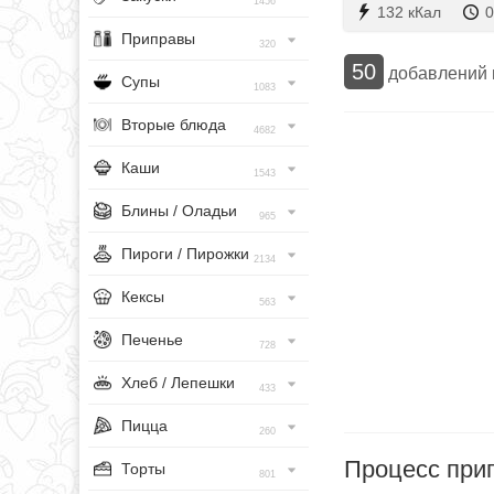
1456
132 кКал
0
Приправы
320
50
добавлений
Супы
1083
Вторые блюда
4682
Каши
1543
Блины / Оладьи
965
Пироги / Пирожки
2134
Кексы
563
Печенье
728
Хлеб / Лепешки
433
Пицца
260
Процесс при
Торты
801