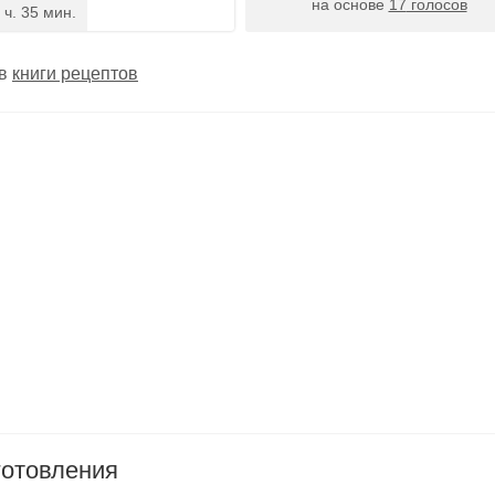
на основе
17
голосов
 ч. 35 мин.
 в
книги рецептов
готовления