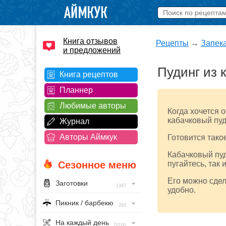
Книга отзывов
Рецепты
→
Запек
и предложений
Пудинг из 
Книга рецептов
Планнер
Любимые авторы
Когда хочется 
кабачковый пуд
Журнал
Авторы Аймкук
Готовится тако
Кабачковый пуд
Сезонное меню
пугайтесь, так 
Его можно сдел
Заготовки
1347
удобно.
Пикник / барбекю
293
На каждый день
20160