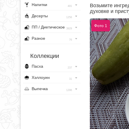
Напитки
Возьмите ингре
491
духовке и прист
Десерты
1256
Фото 1
ПП / Диетическое
3929
Разное
76
Коллекции
Пасха
237
Хэллоуин
31
Выпечка
1296