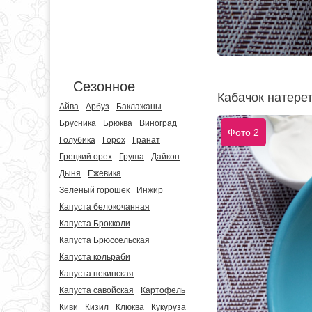
Сезонное
Кабачок натерет
Айва
Арбуз
Баклажаны
Брусника
Брюква
Виноград
Фото 2
Голубика
Горох
Гранат
Грецкий орех
Груша
Дайкон
Дыня
Ежевика
Зеленый горошек
Инжир
Капуста белокочанная
Капуста Брокколи
Капуста Брюссельская
Капуста кольраби
Капуста пекинская
Капуста савойская
Картофель
Киви
Кизил
Клюква
Кукуруза