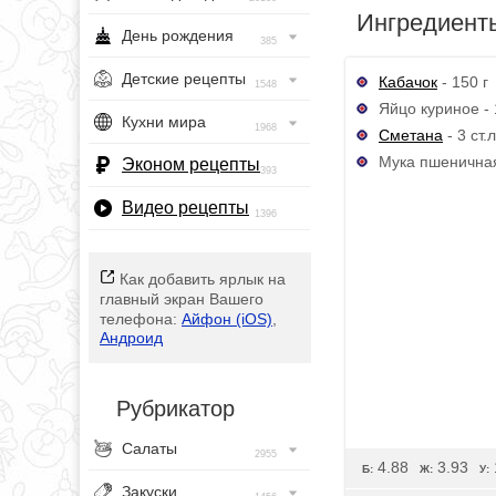
Ингредиент
День рождения
385
Детские рецепты
Кабачок
- 150 г
1548
Яйцо куриное - 
Кухни мира
1968
Сметана
- 3 ст.л
Мука пшеничная 
Эконом рецепты
393
Видео рецепты
1396
Как добавить ярлык на
главный экран Вашего
телефона:
Айфон (iOS)
,
Андроид
Рубрикатор
Салаты
2955
4.88
3.93
Б:
Ж:
У:
Закуски