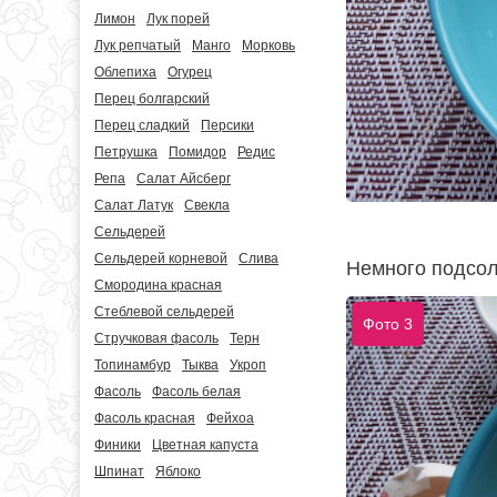
Лимон
Лук порей
Лук репчатый
Манго
Морковь
Облепиха
Огурец
Перец болгарский
Перец сладкий
Персики
Петрушка
Помидор
Редис
Репа
Салат Айсберг
Салат Латук
Свекла
Сельдерей
Сельдерей корневой
Слива
Немного подсоли
Смородина красная
Стеблевой сельдерей
Фото 3
Стручковая фасоль
Терн
Топинамбур
Тыква
Укроп
Фасоль
Фасоль белая
Фасоль красная
Фейхоа
Финики
Цветная капуста
Шпинат
Яблоко