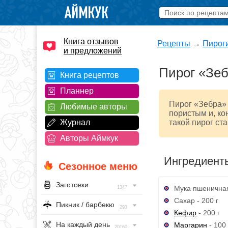
Книга отзывов
Рецепты
→
Пирог
и предложений
Пирог «Зеб
Книга рецептов
Планнер
Пирог «Зебра» 
Любимые авторы
пористым и, ко
Журнал
такой пирог ст
Авторы Аймкук
Ингредиент
Сезонное меню
Заготовки
Мука пшеничная
1347
Сахар - 200 г
Пикник / барбекю
293
Кефир
- 200 г
На каждый день
Маргарин
- 100 
20160