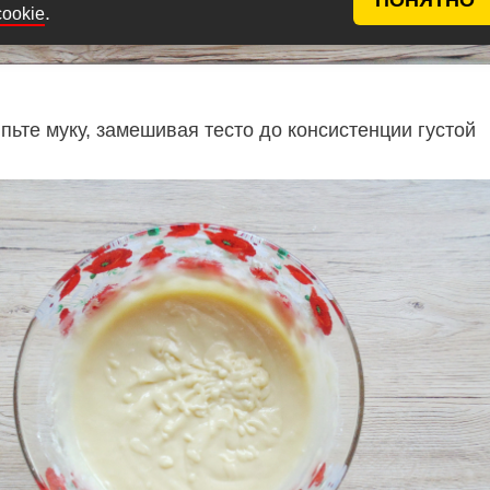
.
cookie
ьте муку, замешивая тесто до консистенции густой