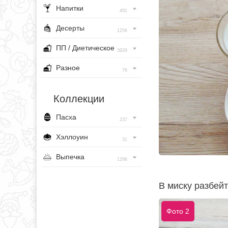
Напитки
491
Десерты
1256
ПП / Диетическое
3929
Разное
76
Коллекции
Пасха
237
Хэллоуин
31
Выпечка
1296
В миску разбейт
Фото 2