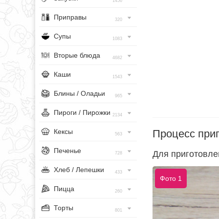
1456
Приправы
320
Супы
1083
Вторые блюда
4682
Каши
1543
Блины / Оладьи
965
Пироги / Пирожки
2134
Процесс при
Кексы
563
Печенье
Для приготовле
728
Хлеб / Лепешки
433
Фото 1
Пицца
260
Торты
801