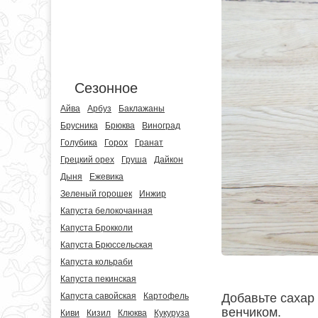
Сезонное
Айва
Арбуз
Баклажаны
Брусника
Брюква
Виноград
Голубика
Горох
Гранат
Грецкий орех
Груша
Дайкон
Дыня
Ежевика
Зеленый горошек
Инжир
Капуста белокочанная
Капуста Брокколи
Капуста Брюссельская
Капуста кольраби
Капуста пекинская
Капуста савойская
Картофель
Добавьте сахар
венчиком.
Киви
Кизил
Клюква
Кукуруза