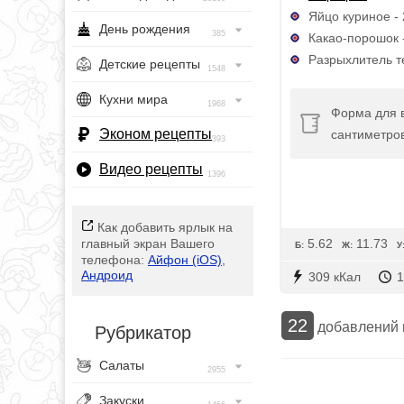
Яйцо куриное - 
День рождения
385
Какао-порошок -
Разрыхлитель те
Детские рецепты
1548
Кухни мира
1968
Форма для 
Эконом рецепты
сантиметро
393
Видео рецепты
1396
Как добавить ярлык на
5.62
11.73
главный экран Вашего
Б:
Ж:
У
телефона:
Айфон (iOS)
,
Андроид
309 кКал
1
22
добавлений
Рубрикатор
Салаты
2955
Закуски