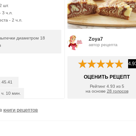
2 шт.
 3 ч.л.
ста - 2 ч.л.
выпечки диаметром 18
Zoya7
автор рецепта
в
4.9
ОЦЕНИТЬ РЕЦЕПТ
45.41
:
Рейтинг
4.93
из
5
на основе
28
голосов
 ч. 10 мин.
 в
книги рецептов