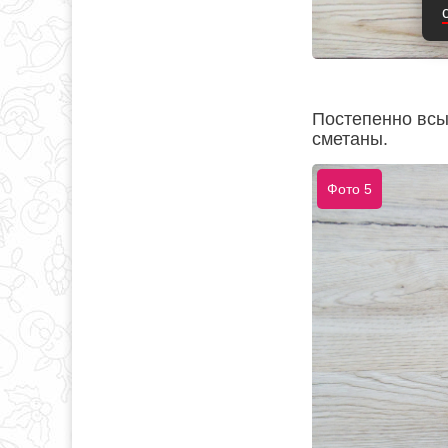
Постепенно всып
сметаны.
Фото 5