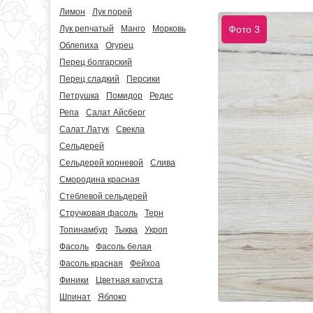
Лимон
Лук порей
Лук репчатый
Манго
Морковь
Фото 3
Облепиха
Огурец
Перец болгарский
Перец сладкий
Персики
Петрушка
Помидор
Редис
Репа
Салат Айсберг
Салат Латук
Свекла
Сельдерей
Сельдерей корневой
Слива
Смородина красная
Стеблевой сельдерей
Стручковая фасоль
Терн
Топинамбур
Тыква
Укроп
Фасоль
Фасоль белая
Фасоль красная
Фейхоа
Финики
Цветная капуста
Шпинат
Яблоко