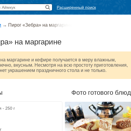
Расширенный поиск
и
→
Пирог «Зебра» на маргарине
ра» на маргарине
на маргарине и кефире получается в меру влажным,
нечно, вкусным. Несмотря на всю простоту приготовления,
анет украшением праздничного стола и не только.
ы
Фото готового блю
 - 250 г
г