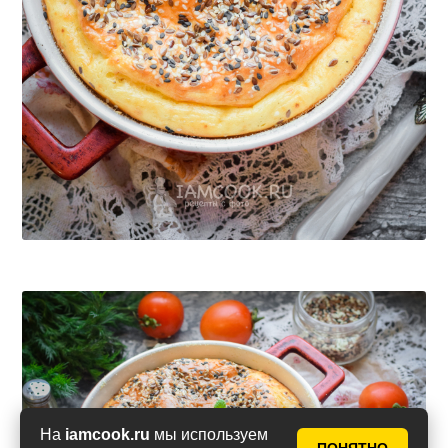
На
iamcook.ru
мы используем