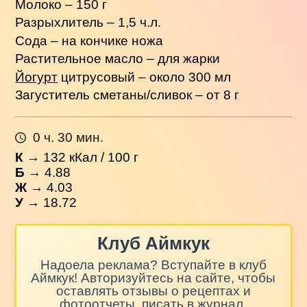
Молоко – 150 г
Разрыхлитель – 1,5 ч.л.
Сода – на кончике ножа
Растительное масло – для жарки
Йогурт
цитрусовый – около 300 мл
Загуститель сметаны/сливок – от 8 г
0 ч. 30 мин.
К
→
132
кКал / 100 г
Б
→ 4.88
Ж
→ 4.03
У
→ 18.72
Клуб Аймкук
Надоела реклама? Вступайте в клуб
Аймкук! Авторизуйтесь на сайте, чтобы
оставлять отзывы о рецептах и
фотоотчеты, писать в журнал,