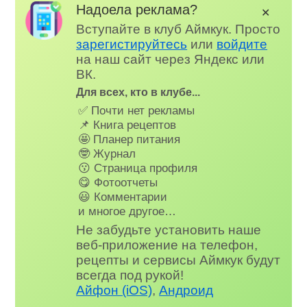
Надоела реклама?
✕
Вступайте в клуб Аймкук. Просто
зарегистируйтесь
или
войдите
на наш сайт через Яндекс или
ВК.
Для всех, кто в клубе...
✅ Почти нет рекламы
📌 Книга рецептов
🤩 Планер питания
🤓 Журнал
😗 Страница профиля
😋 Фотоотчеты
😃 Комментарии
и многое другое…
Не забудьте установить наше
веб-приложение на телефон,
рецепты и сервисы Аймкук будут
всегда под рукой!
Айфон (iOS)
,
Андроид