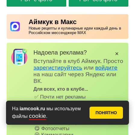
Аймкук в Макс
Новые рецепты и кулинарные идеи каждый день в
Российском мессенджере MAX
Надоела реклама?
✕
Вступайте в клуб Аймкук. Просто
зарегистируйтесь
или
войдите
на наш сайт через Яндекс или
ВК.
Для всех, кто в клубе...
✅ Почти нет рекламы
📌 Книга рецептов
На
iamcook.ru
мы используем
🤩 Планер питания
ПОНЯТНО
cookie
🤓 Журнал
файлы
.
😗 Страница профиля
😋 Фотоотчеты
😃 Комментарии