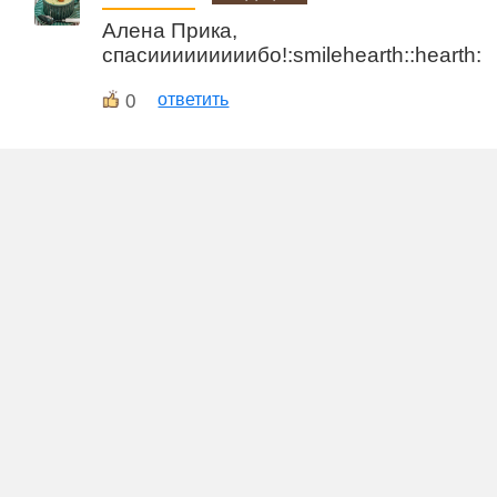
Алена Прика,
спасииииииииибо!:smilehearth::hearth:
0
ответить