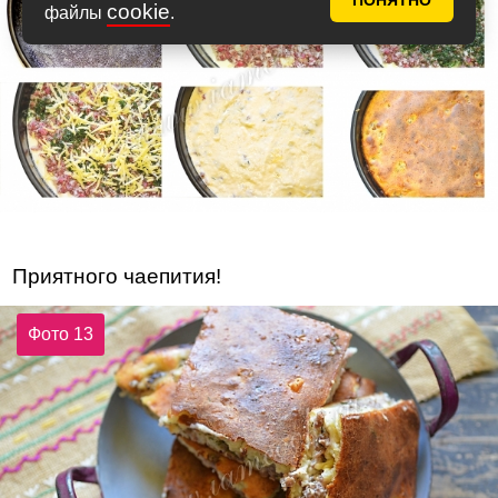
ПОНЯТНО
cookie
файлы
.
Приятного чаепития!
Фото 13