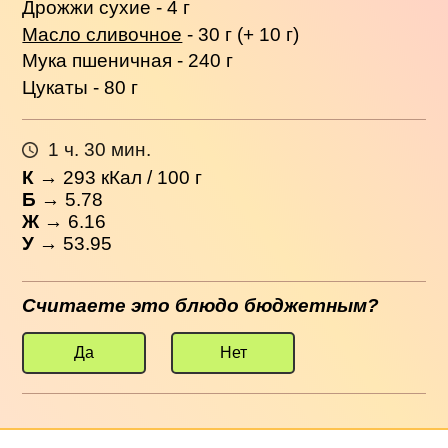
Дрожжи сухие - 4 г
Масло сливочное
- 30 г (+ 10 г)
Мука пшеничная - 240 г
Цукаты - 80 г
1 ч. 30 мин.
К
→
293
кКал / 100 г
Б
→ 5.78
Ж
→ 6.16
У
→ 53.95
Считаете это блюдо бюджетным?
Да
Нет