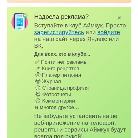
Надоела реклама?
✕
Вступайте в клуб Аймкук. Просто
зарегистируйтесь
или
войдите
на наш сайт через Яндекс или
ВК.
Для всех, кто в клубе...
✅ Почти нет рекламы
📌 Книга рецептов
🤩 Планер питания
🤓 Журнал
😗 Страница профиля
😋 Фотоотчеты
😃 Комментарии
и многое другое…
Не забудьте установить наше
веб-приложение на телефон,
рецепты и сервисы Аймкук будут
всегда под рукой!